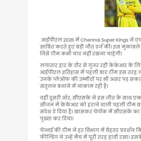
आईपीएल 2026 में
Chennai Super Kings
ने ए
साबित करते हुए बड़ी जीत दर्ज की। इस मुकाबले
जिसे टीम कभी याद नहीं रखना चाहेगी।
लगातार हार के दौर से गुजर रही केकेआर के लि
आईपीएल इतिहास में पहली बार टीम इस तरह लगा
उनके प्लेऑफ की उम्मीदों पर भी असर पड़ सकता ह
संतुलन बनाने में नाकाम रही है।
वहीं दूसरी ओर, सीएसके ने इस जीत के साथ ए
सीजन में केकेआर को हराने वाली पहली टीम बन
संदेश दे दिया है। खासकर चेपॉक में सीएसके का 
पुख्ता कर दिया।
चेन्नई की टीम ने हर विभाग में बेहतर प्रदर्
फील्डिंग ने उन्हें मैच में पूरी तरह हावी रखा