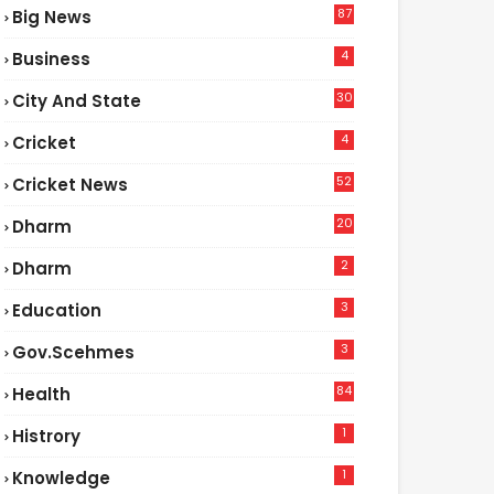
87
Big News
9
4
Business
30
City And State
4
Cricket
52
Cricket News
5
20
Dharm
2
Dharm
3
Education
3
Gov.scehmes
84
Health
8
1
Histrory
1
Knowledge