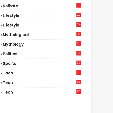
1
Kolkata
22
Lifestyle
9
24
Lifestyle
7
9
Mythological
24
Mythology
3
Politics
32
Sports
1
Tach
66
Tech
9
58
Tech
9