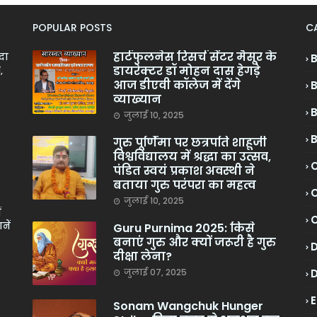
POPULAR POSTS
C
हार्टफुलनेस रिसर्च सेंटर मैसूर के
ादा
डायरेक्टर डॉ मोहन दास हेगड़े
,
आज डीएवी कॉलेज में देंगे
व्याख्यान
जुलाई 10, 2025
गुरु पूर्णिमा पर छत्रपति शाहूजी
विश्वविद्यालय में श्रद्धा का उत्सव,
C
पंडित स्वयं प्रकाश अवस्थी ने
बताया गुरु परंपरा का महत्व
C
जुलाई 10, 2025
ं
नें
Guru Purnima 2025: किसे
बनाएं गुरु और क्यों जरूरी है गुरु
दीक्षा लेना?
जुलाई 07, 2025
Sonam Wangchuk Hunger