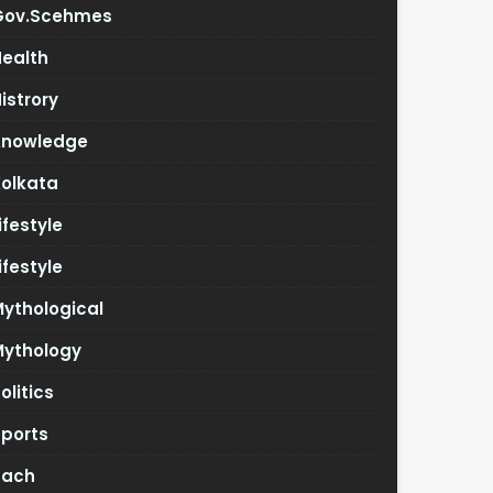
Gov.scehmes
Health
istrory
Knowledge
Kolkata
ifestyle
ifestyle
ythological
Mythology
olitics
Sports
Tach