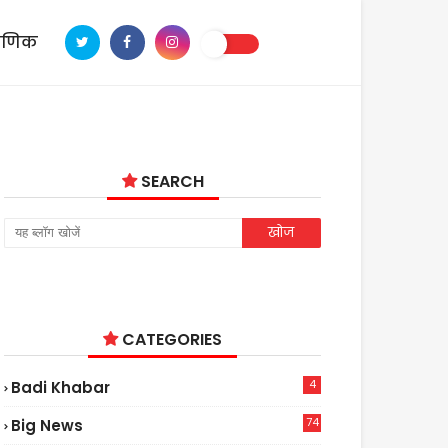
ाणिक
SEARCH
CATEGORIES
4
Badi Khabar
74
Big News
2