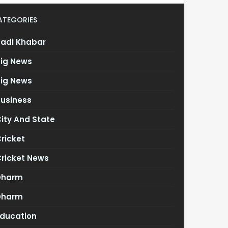
ATEGORIES
Badi Khabar
Big News
Big News
Business
ity And State
ricket
Cricket News
Dharm
Dharm
Education