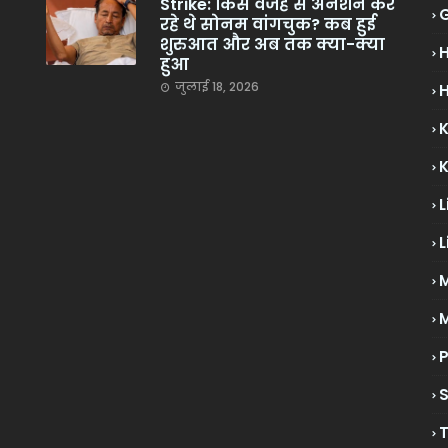
Strike: किस वजह से अनशन कर
रहे थे सोनम वांगचुक? कब हुई
शुरुआत और अब तक क्या-क्या
हुआ
जुलाई 18, 2026
H
L
L
M
P