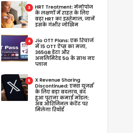
HRT Treatment: मेनोपॉज
के लक्षणों में राहत के लिए
बढ़ा HRT का इस्तेमाल, जानें
इसके गंभीर जोखिम
Jio OTT Plans: एक रिचार्ज
में 15 OTT ऐप्स का मजा,
365GB डेटा और
अनलिमिटेड 5G के साथ नए
प्लान
X Revenue Sharing
Discontinued: एक्स यूजर्स
के लिए बड़ा बदलाव, बंद
हुआ पुराना कमाई मॉडल;
अब ओरिजिनल कंटेंट पर
मिलेगा रिवॉर्ड