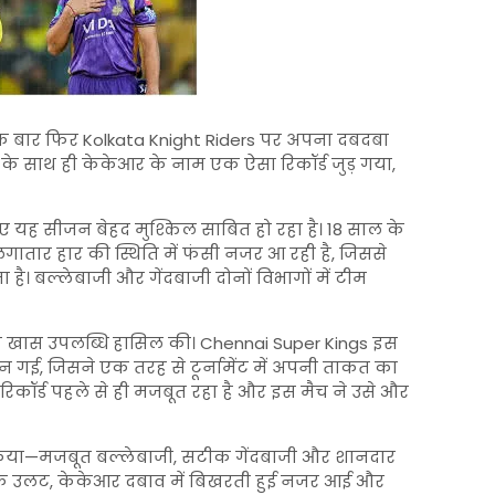
क बार फिर
Kolkata Knight Riders
पर अपना दबदबा
 के साथ ही केकेआर के नाम एक ऐसा रिकॉर्ड जुड़ गया,
ए यह सीजन बेहद मुश्किल साबित हो रहा है। 18 साल के
तार हार की स्थिति में फंसी नजर आ रही है, जिससे
ै। बल्लेबाजी और गेंदबाजी दोनों विभागों में टीम
क खास उपलब्धि हासिल की।
Chennai Super Kings
इस
 गई, जिसने एक तरह से टूर्नामेंट में अपनी ताकत का
रिकॉर्ड पहले से ही मजबूत रहा है और इस मैच ने उसे और
शन किया—मजबूत बल्लेबाजी, सटीक गेंदबाजी और शानदार
। इसके उलट, केकेआर दबाव में बिखरती हुई नजर आई और