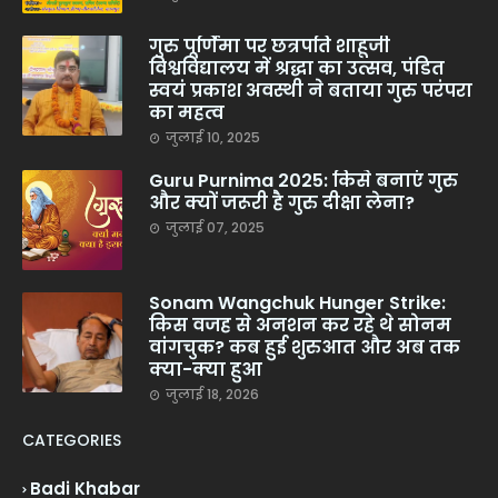
गुरु पूर्णिमा पर छत्रपति शाहूजी
विश्वविद्यालय में श्रद्धा का उत्सव, पंडित
स्वयं प्रकाश अवस्थी ने बताया गुरु परंपरा
का महत्व
जुलाई 10, 2025
Guru Purnima 2025: किसे बनाएं गुरु
और क्यों जरूरी है गुरु दीक्षा लेना?
जुलाई 07, 2025
Sonam Wangchuk Hunger Strike:
किस वजह से अनशन कर रहे थे सोनम
वांगचुक? कब हुई शुरुआत और अब तक
क्या-क्या हुआ
जुलाई 18, 2026
CATEGORIES
Badi Khabar