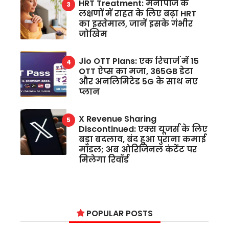
HRT Treatment: मेनोपॉज के
लक्षणों में राहत के लिए बढ़ा HRT
का इस्तेमाल, जानें इसके गंभीर
जोखिम
Jio OTT Plans: एक रिचार्ज में 15
OTT ऐप्स का मजा, 365GB डेटा
और अनलिमिटेड 5G के साथ नए
प्लान
X Revenue Sharing
Discontinued: एक्स यूजर्स के लिए
बड़ा बदलाव, बंद हुआ पुराना कमाई
मॉडल; अब ओरिजिनल कंटेंट पर
मिलेगा रिवॉर्ड
POPULAR POSTS