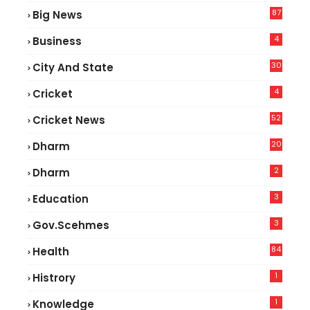
87
Big News
9
4
Business
30
City And State
4
Cricket
52
Cricket News
5
20
Dharm
2
Dharm
3
Education
3
Gov.scehmes
84
Health
8
1
Histrory
1
Knowledge