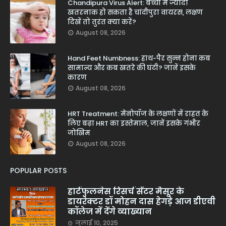
Chandipura Virus Alert: बच्चों में ज्यादा
खतरनाक हो सकता है चांदीपुरा वायरस, लक्षण
दिखें तो तुरंत क्या करें?
August 08, 2026
Hand Feet Numbness: हाथ-पैर सुन्न होना कब
सामान्य और कब खतरे की घंटी? जानें इसके
कारण
August 08, 2026
HRT Treatment: मेनोपॉज के लक्षणों में राहत के
लिए बढ़ा HRT का इस्तेमाल, जानें इसके गंभीर
जोखिम
August 08, 2026
POPULAR POSTS
हार्टफुलनेस रिसर्च सेंटर मैसूर के
डायरेक्टर डॉ मोहन दास हेगड़े आज डीएवी
कॉलेज में देंगे व्याख्यान
जुलाई 10, 2025