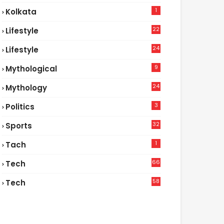
1
Kolkata
22
Lifestyle
9
24
Lifestyle
7
9
Mythological
24
Mythology
3
Politics
32
Sports
1
Tach
66
Tech
9
58
Tech
4