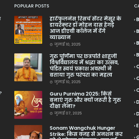
POPULAR POSTS
C
हार्टफुलनेस रिसर्च सेंटर मैसूर के
ा
डायरेक्टर डॉ मोहन दास हेगड़े
आज डीएवी कॉलेज में देंगे
व्याख्यान
जुलाई 10, 2025
गुरु पूर्णिमा पर छत्रपति शाहूजी
विश्वविद्यालय में श्रद्धा का उत्सव,
C
पंडित स्वयं प्रकाश अवस्थी ने
बताया गुरु परंपरा का महत्व
C
जुलाई 10, 2025
?
Guru Purnima 2025: किसे
बनाएं गुरु और क्यों जरूरी है गुरु
दीक्षा लेना?
जुलाई 07, 2025
Sonam Wangchuk Hunger
Strike: किस वजह से अनशन कर