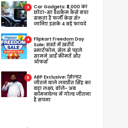
Car Gadgets: ₹2,000 का
छोटा-सा डैशकैम कैसे बचा
सकता है फर्जी केस से?
जानिए इसके 4 बड़े फायदे
Flipkart Freedom Day
Sale: सस्ते में खरीदें
स्मार्टफोन, सेल से पहले
सामने आईं कीमतें और
ऑफर्स
ABP Exclusive: सिल्वर
जीतने वाले लवप्रीत सिंह का
बड़ा लक्ष्य, बोले- अब
कॉमनवेल्थ में गोल्ड जीतना
है सपना