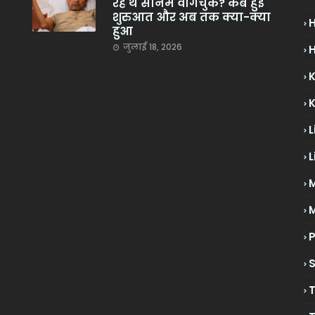
रहे थे सोनम वांगचुक? कब हुई
शुरुआत और अब तक क्या-क्या
हुआ
जुलाई 18, 2026
H
L
L
M
P