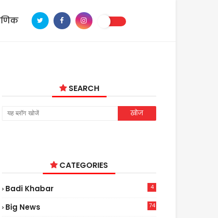
ाणिक
SEARCH
CATEGORIES
4
Badi Khabar
74
Big News
2