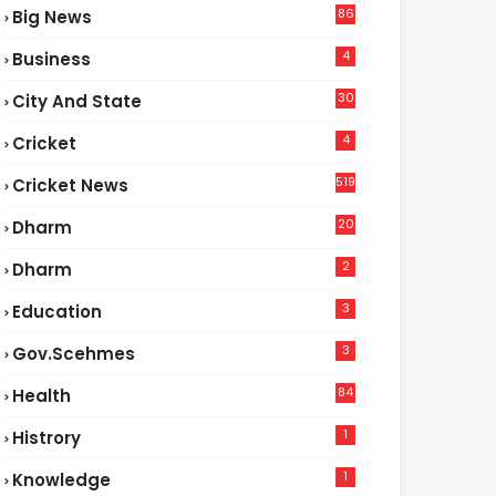
86
Big News
4
4
Business
30
City And State
4
Cricket
519
Cricket News
20
Dharm
2
Dharm
3
Education
3
Gov.scehmes
84
Health
3
1
Histrory
1
Knowledge