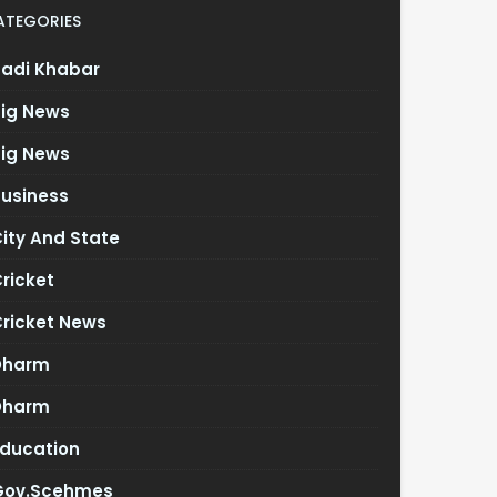
ATEGORIES
Badi Khabar
Big News
Big News
Business
ity And State
ricket
Cricket News
Dharm
Dharm
Education
Gov.scehmes