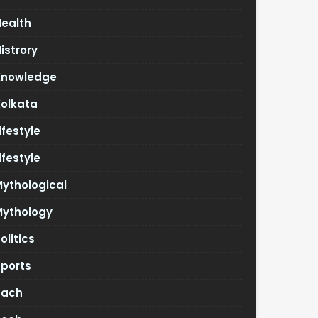
Health
istrory
Knowledge
Kolkata
ifestyle
ifestyle
ythological
Mythology
olitics
Sports
Tach