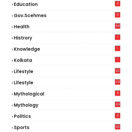
3
Education
3
Gov.scehmes
84
Health
8
1
Histrory
1
Knowledge
1
Kolkata
22
Lifestyle
9
24
Lifestyle
7
9
Mythological
24
Mythology
3
Politics
32
Sports