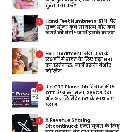
तुरंत क्या करें?
Hand Feet Numbness: हाथ-पैर
सुन्न होना कब सामान्य और कब
खतरे की घंटी? जानें इसके कारण
HRT Treatment: मेनोपॉज के
लक्षणों में राहत के लिए बढ़ा HRT
का इस्तेमाल, जानें इसके गंभीर
जोखिम
Jio OTT Plans: एक रिचार्ज में 15
OTT ऐप्स का मजा, 365GB डेटा
और अनलिमिटेड 5G के साथ नए
प्लान
X Revenue Sharing
Discontinued: एक्स यूजर्स के लिए
बड़ा बदलाव, बंद हुआ पुराना कमाई