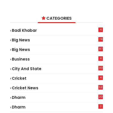
CATEGORIES
4
Badi Khabar
74
Big News
2
87
Big News
9
4
Business
30
City And State
4
Cricket
52
Cricket News
5
20
Dharm
2
Dharm