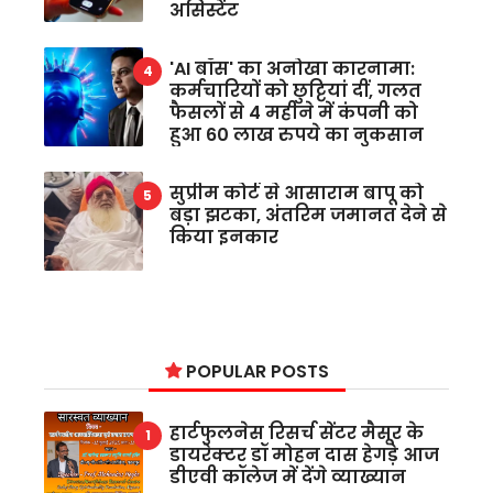
असिस्टेंट
'AI बॉस' का अनोखा कारनामा:
कर्मचारियों को छुट्टियां दीं, गलत
फैसलों से 4 महीने में कंपनी को
हुआ 60 लाख रुपये का नुकसान
सुप्रीम कोर्ट से आसाराम बापू को
बड़ा झटका, अंतरिम जमानत देने से
किया इनकार
POPULAR POSTS
हार्टफुलनेस रिसर्च सेंटर मैसूर के
डायरेक्टर डॉ मोहन दास हेगड़े आज
डीएवी कॉलेज में देंगे व्याख्यान