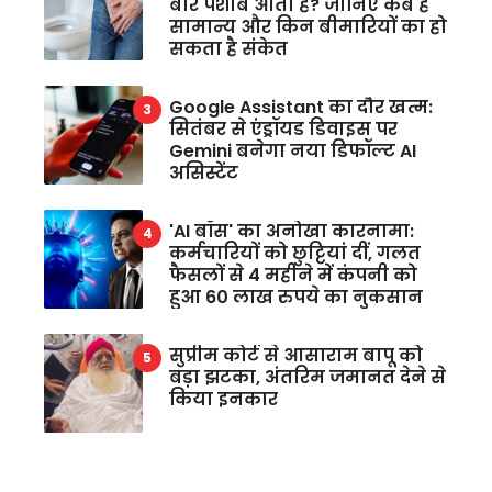
बार पेशाब आता है? जानिए कब है
सामान्य और किन बीमारियों का हो
सकता है संकेत
Google Assistant का दौर खत्म:
सितंबर से एंड्रॉयड डिवाइस पर
Gemini बनेगा नया डिफॉल्ट AI
असिस्टेंट
'AI बॉस' का अनोखा कारनामा:
कर्मचारियों को छुट्टियां दीं, गलत
फैसलों से 4 महीने में कंपनी को
हुआ 60 लाख रुपये का नुकसान
सुप्रीम कोर्ट से आसाराम बापू को
बड़ा झटका, अंतरिम जमानत देने से
किया इनकार