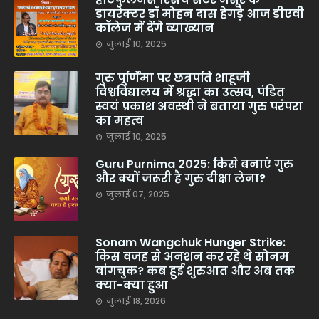
डायरेक्टर डॉ मोहन दास हेगड़े आज डीएवी
कॉलेज में देंगे व्याख्यान
जुलाई 10, 2025
गुरु पूर्णिमा पर छत्रपति शाहूजी
विश्वविद्यालय में श्रद्धा का उत्सव, पंडित
स्वयं प्रकाश अवस्थी ने बताया गुरु परंपरा
का महत्व
जुलाई 10, 2025
Guru Purnima 2025: किसे बनाएं गुरु
और क्यों जरूरी है गुरु दीक्षा लेना?
जुलाई 07, 2025
Sonam Wangchuk Hunger Strike:
किस वजह से अनशन कर रहे थे सोनम
वांगचुक? कब हुई शुरुआत और अब तक
क्या-क्या हुआ
जुलाई 18, 2026