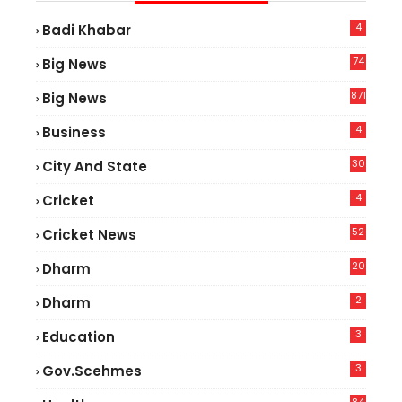
4
Badi Khabar
74
Big News
2
871
Big News
4
Business
30
City And State
4
Cricket
52
Cricket News
2
20
Dharm
2
Dharm
3
Education
3
Gov.scehmes