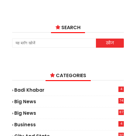
SEARCH
CATEGORIES
4
Badi Khabar
74
Big News
2
87
Big News
9
4
Business
30