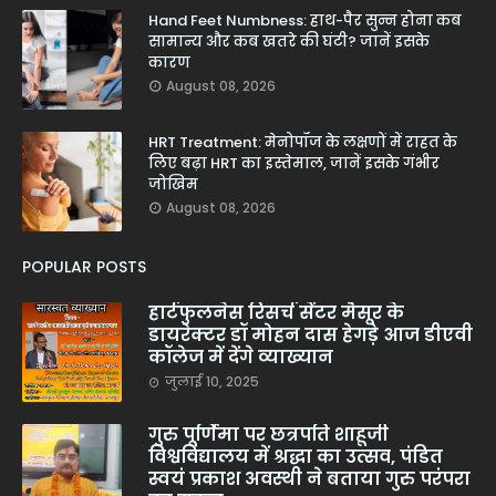
Hand Feet Numbness: हाथ-पैर सुन्न होना कब
सामान्य और कब खतरे की घंटी? जानें इसके
कारण
August 08, 2026
HRT Treatment: मेनोपॉज के लक्षणों में राहत के
लिए बढ़ा HRT का इस्तेमाल, जानें इसके गंभीर
जोखिम
August 08, 2026
POPULAR POSTS
हार्टफुलनेस रिसर्च सेंटर मैसूर के
डायरेक्टर डॉ मोहन दास हेगड़े आज डीएवी
कॉलेज में देंगे व्याख्यान
जुलाई 10, 2025
गुरु पूर्णिमा पर छत्रपति शाहूजी
विश्वविद्यालय में श्रद्धा का उत्सव, पंडित
स्वयं प्रकाश अवस्थी ने बताया गुरु परंपरा