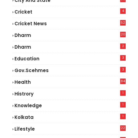
City And State
4
Cricket
52
Cricket News
5
20
Dharm
2
Dharm
3
Education
3
Gov.scehmes
84
Health
8
1
Histrory
1
Knowledge
1
Kolkata
22
Lifestyle
9