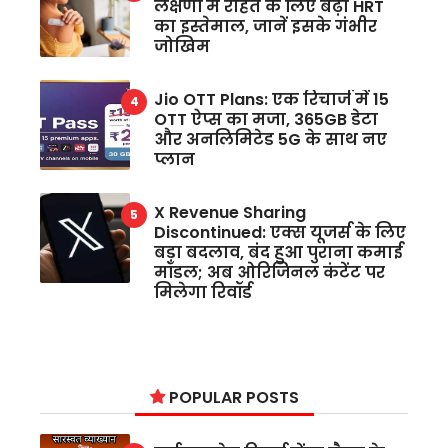
लक्षणों में राहत के लिए बढ़ा HRT
का इस्तेमाल, जानें इसके गंभीर
जोखिम
Jio OTT Plans: एक रिचार्ज में 15
OTT ऐप्स का मजा, 365GB डेटा
और अनलिमिटेड 5G के साथ नए
प्लान
X Revenue Sharing
Discontinued: एक्स यूजर्स के लिए
बड़ा बदलाव, बंद हुआ पुराना कमाई
मॉडल; अब ओरिजिनल कंटेंट पर
मिलेगा रिवॉर्ड
POPULAR POSTS