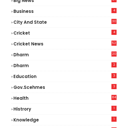
Big News
9
4
Business
30
City And State
4
Cricket
52
Cricket News
5
20
Dharm
2
Dharm
3
Education
3
Gov.scehmes
84
Health
8
1
Histrory
1
Knowledge