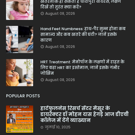
खतरनाक हो सकता है चांदीपुरा वायरस, लक्षण
दिखें तो तुरंत क्या करें?
August 08, 2026
Hand Feet Numbness: हाथ-पैर सुन्न होना कब
सामान्य और कब खतरे की घंटी? जानें इसके
कारण
August 08, 2026
HRT Treatment: मेनोपॉज के लक्षणों में राहत के
लिए बढ़ा HRT का इस्तेमाल, जानें इसके गंभीर
जोखिम
August 08, 2026
POPULAR POSTS
हार्टफुलनेस रिसर्च सेंटर मैसूर के
डायरेक्टर डॉ मोहन दास हेगड़े आज डीएवी
कॉलेज में देंगे व्याख्यान
जुलाई 10, 2025