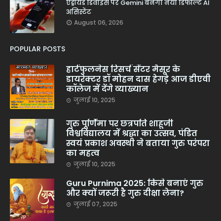
एंड्रॉयड डिवाइस पर Gemini बनेगा नया डिफॉल्ट AI
असिस्टेंट
August 06, 2026
POPULAR POSTS
हार्टफुलनेस रिसर्च सेंटर मैसूर के
डायरेक्टर डॉ मोहन दास हेगड़े आज डीएवी
कॉलेज में देंगे व्याख्यान
जुलाई 10, 2025
गुरु पूर्णिमा पर छत्रपति शाहूजी
विश्वविद्यालय में श्रद्धा का उत्सव, पंडित
स्वयं प्रकाश अवस्थी ने बताया गुरु परंपरा
का महत्व
जुलाई 10, 2025
Guru Purnima 2025: किसे बनाएं गुरु
और क्यों जरूरी है गुरु दीक्षा लेना?
जुलाई 07, 2025