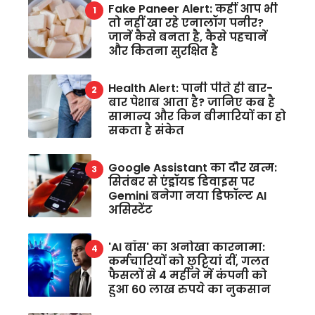
Fake Paneer Alert: कहीं आप भी
तो नहीं खा रहे एनालॉग पनीर?
जानें कैसे बनता है, कैसे पहचानें
और कितना सुरक्षित है
Health Alert: पानी पीते ही बार-
बार पेशाब आता है? जानिए कब है
सामान्य और किन बीमारियों का हो
सकता है संकेत
Google Assistant का दौर खत्म:
सितंबर से एंड्रॉयड डिवाइस पर
Gemini बनेगा नया डिफॉल्ट AI
असिस्टेंट
'AI बॉस' का अनोखा कारनामा:
कर्मचारियों को छुट्टियां दीं, गलत
फैसलों से 4 महीने में कंपनी को
हुआ 60 लाख रुपये का नुकसान