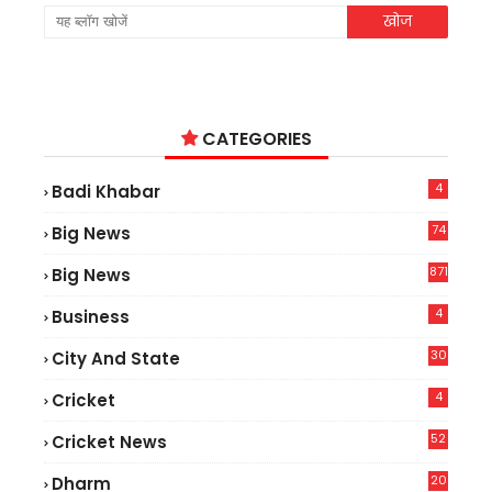
CATEGORIES
4
Badi Khabar
74
Big News
2
871
Big News
4
Business
30
City And State
4
Cricket
52
Cricket News
2
20
Dharm