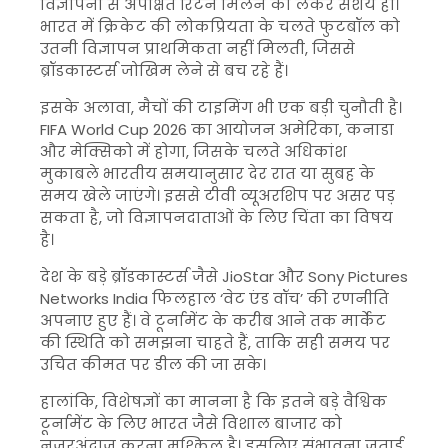
विज्ञापनों से अपेक्षित रिटर्न मिलने को लेकर संशय हो।
भारत में क्रिकेट की लोकप्रियता के चलते फुटबॉल को
उतनी विज्ञापन प्राथमिकता नहीं मिलती, जिससे
ब्रॉडकास्टर्स जोखिम लेने से बच रहे हैं।
इसके अलावा, मैचों की टाइमिंग भी एक बड़ी चुनौती है।
FIFA World Cup
2026 का आयोजन अमेरिका, कनाडा
और मेक्सिको में होगा, जिसके चलते अधिकांश
मुकाबले भारतीय समयानुसार देर रात या सुबह के
समय खेले जाएंगे। इससे टीवी व्यूअरशिप पर असर पड़
सकता है, जो विज्ञापनदाताओं के लिए चिंता का विषय
है।
देश के बड़े ब्रॉडकास्टर्स जैसे
JioStar
और
Sony Pictures
Networks India
फिलहाल ‘वेट एंड वॉच’ की रणनीति
अपनाए हुए हैं। वे टूर्नामेंट के करीब आने तक मार्केट
की स्थिति को समझना चाहते हैं, ताकि सही समय पर
उचित कीमत पर डील की जा सके।
हालांकि, विशेषज्ञों का मानना है कि इतने बड़े वैश्विक
टूर्नामेंट के लिए भारत जैसे विशाल बाजार को
नजरअंदाज करना मुश्किल है। इसलिए संभावना जताई