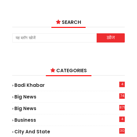
SEARCH
CATEGORIES
4
Badi Khabar
74
Big News
2
871
Big News
4
Business
30
City And State