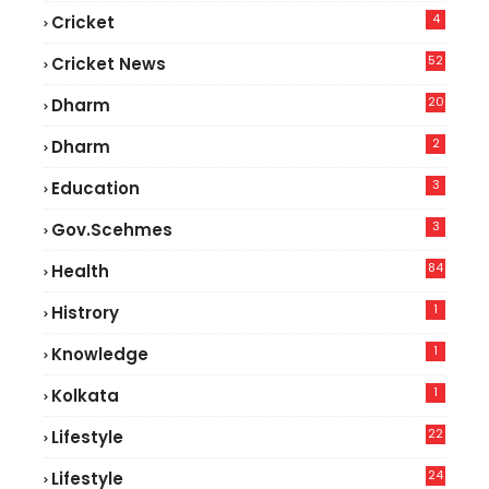
4
Cricket
52
Cricket News
2
20
Dharm
2
Dharm
3
Education
3
Gov.scehmes
84
Health
5
1
Histrory
1
Knowledge
1
Kolkata
22
Lifestyle
9
24
Lifestyle