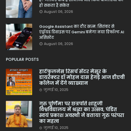
हो सकता है संकेत
August 06, 2026
Google Assistant का दौर खत्म: सितंबर से
एंड्रॉयड डिवाइस पर Gemini बनेगा नया डिफॉल्ट AI
असिस्टेंट
August 06, 2026
POPULAR POSTS
हार्टफुलनेस रिसर्च सेंटर मैसूर के
डायरेक्टर डॉ मोहन दास हेगड़े आज डीएवी
कॉलेज में देंगे व्याख्यान
जुलाई 10, 2025
गुरु पूर्णिमा पर छत्रपति शाहूजी
विश्वविद्यालय में श्रद्धा का उत्सव, पंडित
स्वयं प्रकाश अवस्थी ने बताया गुरु परंपरा
का महत्व
जुलाई 10, 2025