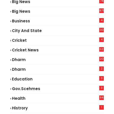
74
Big News
2
871
Big News
4
Business
30
City And State
4
Cricket
52
Cricket News
2
20
Dharm
2
Dharm
3
Education
3
Gov.scehmes
84
Health
5
1
Histrory