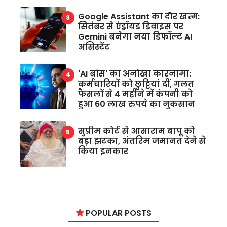
Google Assistant का दौर खत्म:
सितंबर से एंड्रॉयड डिवाइस पर
Gemini बनेगा नया डिफॉल्ट AI
असिस्टेंट
'AI बॉस' का अनोखा कारनामा:
कर्मचारियों को छुट्टियां दीं, गलत
फैसलों से 4 महीने में कंपनी को
हुआ 60 लाख रुपये का नुकसान
सुप्रीम कोर्ट से आसाराम बापू को
बड़ा झटका, अंतरिम जमानत देने से
किया इनकार
POPULAR POSTS