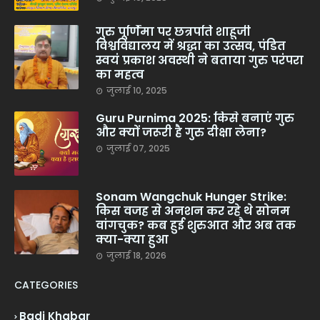
गुरु पूर्णिमा पर छत्रपति शाहूजी
विश्वविद्यालय में श्रद्धा का उत्सव, पंडित
स्वयं प्रकाश अवस्थी ने बताया गुरु परंपरा
का महत्व
जुलाई 10, 2025
Guru Purnima 2025: किसे बनाएं गुरु
और क्यों जरूरी है गुरु दीक्षा लेना?
जुलाई 07, 2025
Sonam Wangchuk Hunger Strike:
किस वजह से अनशन कर रहे थे सोनम
वांगचुक? कब हुई शुरुआत और अब तक
क्या-क्या हुआ
जुलाई 18, 2026
CATEGORIES
Badi Khabar