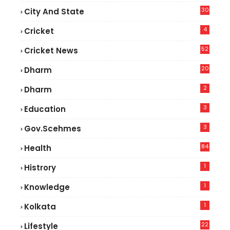
30
City And State
4
Cricket
52
Cricket News
5
20
Dharm
2
Dharm
3
Education
3
Gov.scehmes
84
Health
8
1
Histrory
1
Knowledge
1
Kolkata
22
Lifestyle