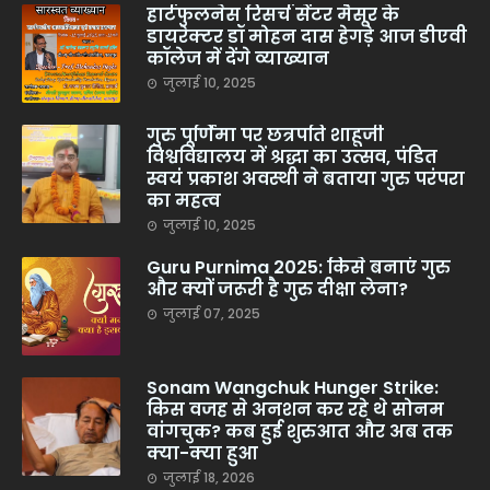
हार्टफुलनेस रिसर्च सेंटर मैसूर के
डायरेक्टर डॉ मोहन दास हेगड़े आज डीएवी
कॉलेज में देंगे व्याख्यान
जुलाई 10, 2025
गुरु पूर्णिमा पर छत्रपति शाहूजी
विश्वविद्यालय में श्रद्धा का उत्सव, पंडित
स्वयं प्रकाश अवस्थी ने बताया गुरु परंपरा
का महत्व
जुलाई 10, 2025
Guru Purnima 2025: किसे बनाएं गुरु
और क्यों जरूरी है गुरु दीक्षा लेना?
जुलाई 07, 2025
Sonam Wangchuk Hunger Strike:
किस वजह से अनशन कर रहे थे सोनम
वांगचुक? कब हुई शुरुआत और अब तक
क्या-क्या हुआ
जुलाई 18, 2026