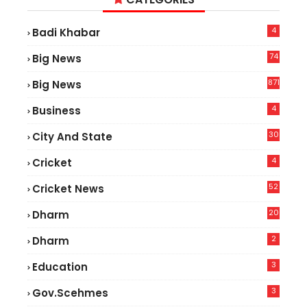
4
Badi Khabar
74
Big News
2
871
Big News
4
Business
30
City And State
4
Cricket
52
Cricket News
2
20
Dharm
2
Dharm
3
Education
3
Gov.scehmes