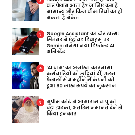
बार पेशाब आता है? जानिए कब है
सामान्य और किन बीमारियों का हो
सकता है संकेत
Google Assistant का दौर खत्म:
सितंबर से एंड्रॉयड डिवाइस पर
Gemini बनेगा नया डिफॉल्ट AI
असिस्टेंट
'AI बॉस' का अनोखा कारनामा:
कर्मचारियों को छुट्टियां दीं, गलत
फैसलों से 4 महीने में कंपनी को
हुआ 60 लाख रुपये का नुकसान
सुप्रीम कोर्ट से आसाराम बापू को
बड़ा झटका, अंतरिम जमानत देने से
किया इनकार