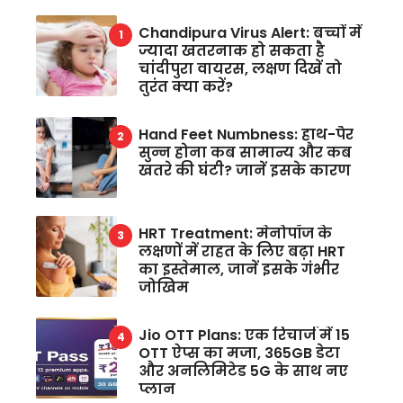
Chandipura Virus Alert: बच्चों में
ज्यादा खतरनाक हो सकता है
चांदीपुरा वायरस, लक्षण दिखें तो
तुरंत क्या करें?
Hand Feet Numbness: हाथ-पैर
सुन्न होना कब सामान्य और कब
खतरे की घंटी? जानें इसके कारण
HRT Treatment: मेनोपॉज के
लक्षणों में राहत के लिए बढ़ा HRT
का इस्तेमाल, जानें इसके गंभीर
जोखिम
Jio OTT Plans: एक रिचार्ज में 15
OTT ऐप्स का मजा, 365GB डेटा
और अनलिमिटेड 5G के साथ नए
प्लान