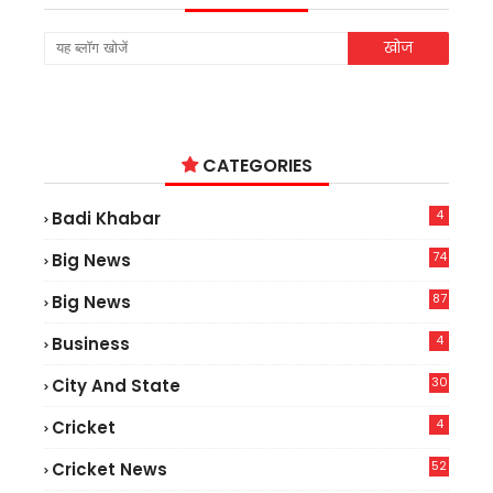
CATEGORIES
4
Badi Khabar
74
Big News
2
87
Big News
9
4
Business
30
City And State
4
Cricket
52
Cricket News
5