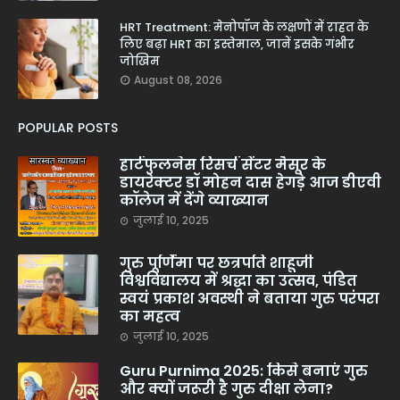
HRT Treatment: मेनोपॉज के लक्षणों में राहत के
लिए बढ़ा HRT का इस्तेमाल, जानें इसके गंभीर
जोखिम
August 08, 2026
POPULAR POSTS
हार्टफुलनेस रिसर्च सेंटर मैसूर के
डायरेक्टर डॉ मोहन दास हेगड़े आज डीएवी
कॉलेज में देंगे व्याख्यान
जुलाई 10, 2025
गुरु पूर्णिमा पर छत्रपति शाहूजी
विश्वविद्यालय में श्रद्धा का उत्सव, पंडित
स्वयं प्रकाश अवस्थी ने बताया गुरु परंपरा
का महत्व
जुलाई 10, 2025
Guru Purnima 2025: किसे बनाएं गुरु
और क्यों जरूरी है गुरु दीक्षा लेना?