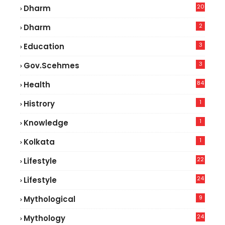
20
Dharm
2
Dharm
3
Education
3
Gov.scehmes
84
Health
8
1
Histrory
1
Knowledge
1
Kolkata
22
Lifestyle
9
24
Lifestyle
7
9
Mythological
24
Mythology