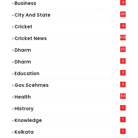
4
Business
30
City And State
4
Cricket
519
Cricket News
20
Dharm
2
Dharm
3
Education
3
Gov.scehmes
84
Health
3
1
Histrory
1
Knowledge
1
Kolkata