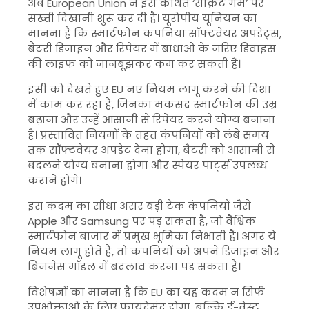
अब
European Union
ने इस कथित ‘सीक्रेट गेम’ पर
सख्ती दिखानी शुरू कर दी है। यूरोपीय यूनियन का
मानना है कि स्मार्टफोन कंपनियां सॉफ्टवेयर अपडेट्स,
बैटरी डिजाइन और रिपेयर में बाधाओं के जरिए डिवाइस
की लाइफ को जानबूझकर कम कर सकती हैं।
इसी को देखते हुए EU नए नियम लागू करने की दिशा
में काम कर रहा है, जिनका मकसद स्मार्टफोन की उम्र
बढ़ाना और उन्हें आसानी से रिपेयर करने योग्य बनाना
है। प्रस्तावित नियमों के तहत कंपनियों को लंबे समय
तक सॉफ्टवेयर अपडेट देना होगा, बैटरी को आसानी से
बदलने योग्य बनाना होगा और स्पेयर पार्ट्स उपलब्ध
कराने होंगे।
इस कदम का सीधा असर बड़ी टेक कंपनियों जैसे
Apple
और
Samsung
पर पड़ सकता है, जो वैश्विक
स्मार्टफोन बाजार में प्रमुख भूमिका निभाती हैं। अगर ये
नियम लागू होते हैं, तो कंपनियों को अपने डिजाइन और
बिजनेस मॉडल में बदलाव करना पड़ सकता है।
विशेषज्ञों का मानना है कि EU का यह कदम न सिर्फ
उपभोक्ताओं के लिए फायदेमंद होगा, बल्कि ई-वेस्ट