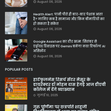
August 06, 2026
Health Alert: पानी पीते ही बार-बार पेशाब आता
है? जानिए कब है सामान्य और किन बीमारियों का
हो सकता है संकेत
August 06, 2026
Google Assistant का दौर खत्म: सितंबर से
एंड्रॉयड डिवाइस पर Gemini बनेगा नया डिफॉल्ट AI
असिस्टेंट
August 06, 2026
POPULAR POSTS
हार्टफुलनेस रिसर्च सेंटर मैसूर के
डायरेक्टर डॉ मोहन दास हेगड़े आज डीएवी
कॉलेज में देंगे व्याख्यान
जुलाई 10, 2025
गुरु पूर्णिमा पर छत्रपति शाहूजी