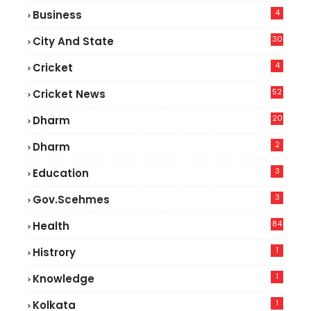
4
Business
30
City And State
4
Cricket
52
Cricket News
2
20
Dharm
2
Dharm
3
Education
3
Gov.scehmes
84
Health
5
1
Histrory
1
Knowledge
1
Kolkata