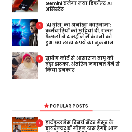
Gemini बनेगा नया डिफॉल्ट AI
असिस्टेंट
'AI बॉस' का अनोखा कारनामा:
कर्मचारियों को छुट्टियां दीं, गलत
फैसलों से 4 महीने में कंपनी को
हुआ 60 लाख रुपये का नुकसान
सुप्रीम कोर्ट से आसाराम बापू को
बड़ा झटका, अंतरिम जमानत देने से
किया इनकार
POPULAR POSTS
हार्टफुलनेस रिसर्च सेंटर मैसूर के
डायरेक्टर डॉ मोहन दास हेगड़े आज