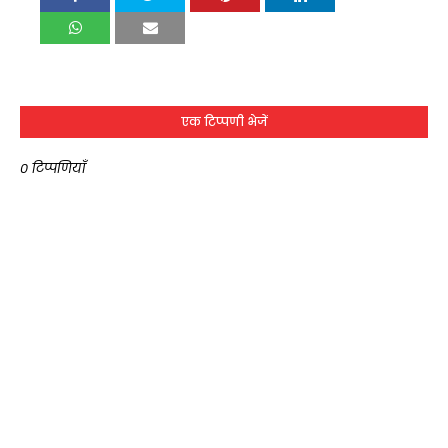
एक टिप्पणी भेजें
0 टिप्पणियाँ