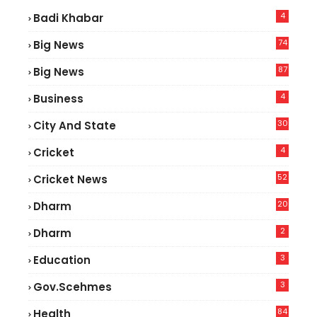
4
Badi Khabar
74
Big News
2
87
Big News
9
4
Business
30
City And State
4
Cricket
52
Cricket News
5
20
Dharm
2
Dharm
3
Education
3
Gov.scehmes
84
Health