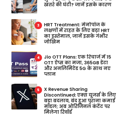
खतरे की घंटी? जानें इसके कारण
HRT Treatment: मेनोपॉज के
लक्षणों में राहत के लिए बढ़ा HRT
का इस्तेमाल, जानें इसके गंभीर
जोखिम
Jio OTT Plans: एक रिचार्ज में 15
OTT ऐप्स का मजा, 365GB डेटा
और अनलिमिटेड 5G के साथ नए
प्लान
X Revenue Sharing
Discontinued: एक्स यूजर्स के लिए
बड़ा बदलाव, बंद हुआ पुराना कमाई
मॉडल; अब ओरिजिनल कंटेंट पर
मिलेगा रिवॉर्ड