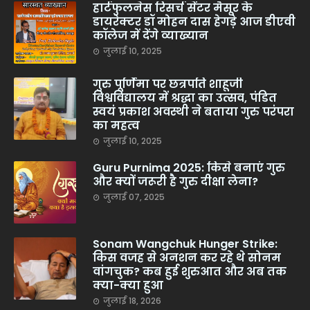
हार्टफुलनेस रिसर्च सेंटर मैसूर के
डायरेक्टर डॉ मोहन दास हेगड़े आज डीएवी
कॉलेज में देंगे व्याख्यान
जुलाई 10, 2025
गुरु पूर्णिमा पर छत्रपति शाहूजी
विश्वविद्यालय में श्रद्धा का उत्सव, पंडित
स्वयं प्रकाश अवस्थी ने बताया गुरु परंपरा
का महत्व
जुलाई 10, 2025
Guru Purnima 2025: किसे बनाएं गुरु
और क्यों जरूरी है गुरु दीक्षा लेना?
जुलाई 07, 2025
Sonam Wangchuk Hunger Strike:
किस वजह से अनशन कर रहे थे सोनम
वांगचुक? कब हुई शुरुआत और अब तक
क्या-क्या हुआ
जुलाई 18, 2026