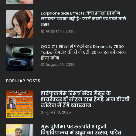
Earphone Side Effects: क्या हमेशा हेडफोन
लगाकर रखना सही है? जानें कानों पर पड़ने वाले
असर
August 10, 2026
QOO Z11: भारत में पहली बार Dimensity 7500
Turbo चिपसेट की होगी एंट्री, 20 अगस्त को लॉन्च
होगा फोन
August 10, 2026
POPULAR POSTS
हार्टफुलनेस रिसर्च सेंटर मैसूर के
डायरेक्टर डॉ मोहन दास हेगड़े आज डीएवी
कॉलेज में देंगे व्याख्यान
जुलाई 10, 2025
गुरु पूर्णिमा पर छत्रपति शाहूजी
विश्वविद्यालय में श्रद्धा का उत्सव, पंडित