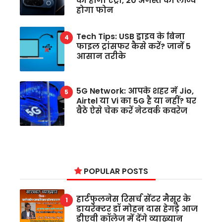
की होगी एंट्री, 20 अगस्त को लॉन्च
होगा फोन
Tech Tips: USB ड्राइव के बिना
फाइल ट्रांसफर कैसे करें? जानें 5
आसान तरीके
5G Network: आपके शहर में Jio,
Airtel या Vi का 5G है या नहीं? घर
बैठे ऐसे चेक करें नेटवर्क कवरेज
POPULAR POSTS
हार्टफुलनेस रिसर्च सेंटर मैसूर के
डायरेक्टर डॉ मोहन दास हेगड़े आज
डीएवी कॉलेज में देंगे व्याख्यान