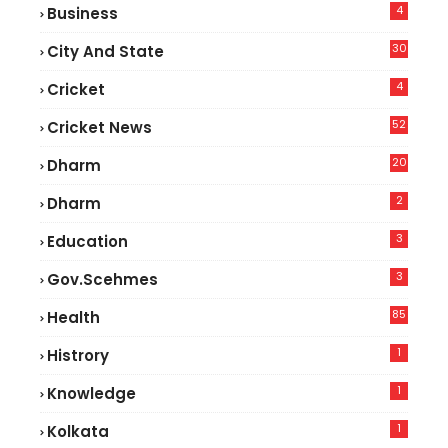
4
Business
30
City And State
4
Cricket
52
Cricket News
8
20
Dharm
2
Dharm
3
Education
3
Gov.scehmes
85
Health
0
1
Histrory
1
Knowledge
1
Kolkata