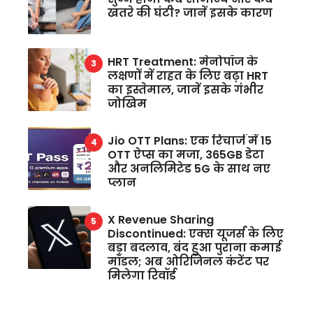
खतरे की घंटी? जानें इसके कारण
HRT Treatment: मेनोपॉज के
लक्षणों में राहत के लिए बढ़ा HRT
का इस्तेमाल, जानें इसके गंभीर
जोखिम
Jio OTT Plans: एक रिचार्ज में 15
OTT ऐप्स का मजा, 365GB डेटा
और अनलिमिटेड 5G के साथ नए
प्लान
X Revenue Sharing
Discontinued: एक्स यूजर्स के लिए
बड़ा बदलाव, बंद हुआ पुराना कमाई
मॉडल; अब ओरिजिनल कंटेंट पर
मिलेगा रिवॉर्ड