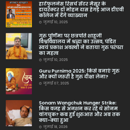
हार्टफुलनेस रिसर्च सेंटर मैसूर के
डायरेक्टर डॉ मोहन दास हेगड़े आज डीएवी
कॉलेज में देंगे व्याख्यान
जुलाई 10, 2025
गुरु पूर्णिमा पर छत्रपति शाहूजी
विश्वविद्यालय में श्रद्धा का उत्सव, पंडित
स्वयं प्रकाश अवस्थी ने बताया गुरु परंपरा
का महत्व
जुलाई 10, 2025
Guru Purnima 2025: किसे बनाएं गुरु
और क्यों जरूरी है गुरु दीक्षा लेना?
जुलाई 07, 2025
Sonam Wangchuk Hunger Strike:
किस वजह से अनशन कर रहे थे सोनम
वांगचुक? कब हुई शुरुआत और अब तक
क्या-क्या हुआ
जुलाई 18, 2026