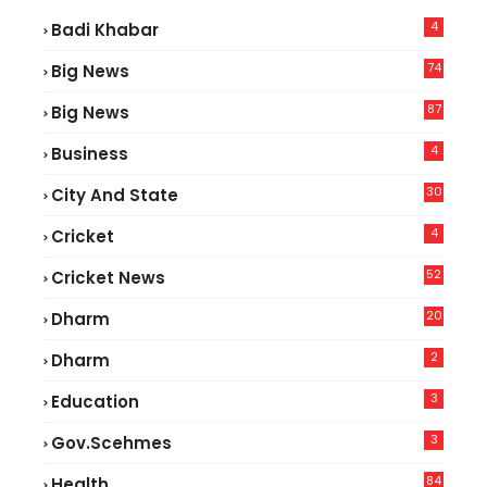
4
Badi Khabar
74
Big News
2
87
Big News
9
4
Business
30
City And State
4
Cricket
52
Cricket News
5
20
Dharm
2
Dharm
3
Education
3
Gov.scehmes
84
Health