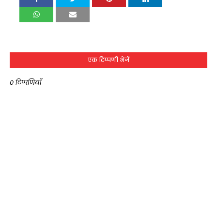
एक टिप्पणी भेजें
0 टिप्पणियाँ