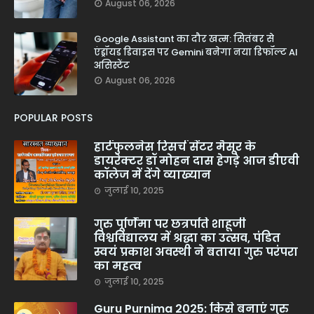
August 06, 2026
Google Assistant का दौर खत्म: सितंबर से
एंड्रॉयड डिवाइस पर Gemini बनेगा नया डिफॉल्ट AI
असिस्टेंट
August 06, 2026
POPULAR POSTS
हार्टफुलनेस रिसर्च सेंटर मैसूर के
डायरेक्टर डॉ मोहन दास हेगड़े आज डीएवी
कॉलेज में देंगे व्याख्यान
जुलाई 10, 2025
गुरु पूर्णिमा पर छत्रपति शाहूजी
विश्वविद्यालय में श्रद्धा का उत्सव, पंडित
स्वयं प्रकाश अवस्थी ने बताया गुरु परंपरा
का महत्व
जुलाई 10, 2025
Guru Purnima 2025: किसे बनाएं गुरु