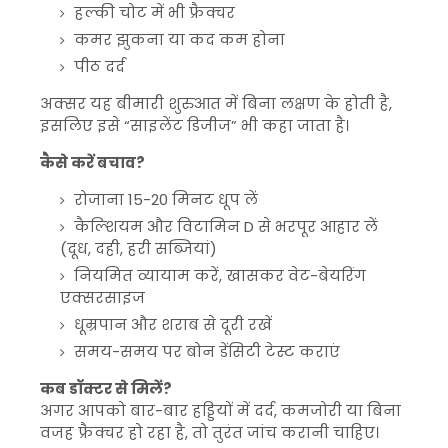
हल्की चोट में भी फ्रैक्चर
कमर झुकना या कद कम होना
पीठ दर्द
अक्सर यह बीमारी शुरुआत में बिना लक्षण के होती है,
इसलिए इसे “साइलेंट डिजीज” भी कहा जाता है।
कैसे करें बचाव?
रोजाना 15-20 मिनट धूप लें
कैल्शियम और विटामिन D से भरपूर आहार लें
(दूध, दही, हरी सब्जियां)
नियमित व्यायाम करें, खासकर वेट-बेयरिंग
एक्सरसाइज
धूम्रपान और शराब से दूरी रखें
समय-समय पर बोन डेंसिटी टेस्ट कराएं
कब डॉक्टर से मिलें?
अगर आपको बार-बार हड्डियों में दर्द, कमजोरी या बिना
वजह फ्रैक्चर हो रहा है, तो तुरंत जांच करानी चाहिए।