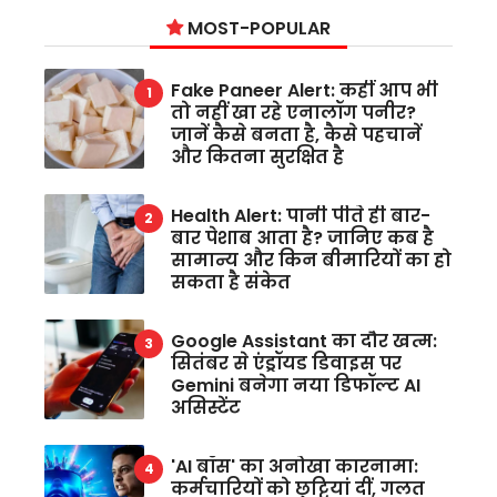
MOST-POPULAR
Fake Paneer Alert: कहीं आप भी
तो नहीं खा रहे एनालॉग पनीर?
जानें कैसे बनता है, कैसे पहचानें
और कितना सुरक्षित है
Health Alert: पानी पीते ही बार-
बार पेशाब आता है? जानिए कब है
सामान्य और किन बीमारियों का हो
सकता है संकेत
Google Assistant का दौर खत्म:
सितंबर से एंड्रॉयड डिवाइस पर
Gemini बनेगा नया डिफॉल्ट AI
असिस्टेंट
'AI बॉस' का अनोखा कारनामा:
कर्मचारियों को छुट्टियां दीं, गलत