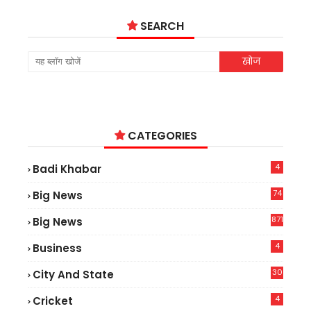
SEARCH
CATEGORIES
4
Badi Khabar
74
Big News
2
871
Big News
4
Business
30
City And State
4
Cricket