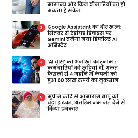
सामान्य और किन बीमारियों का हो
सकता है संकेत
Google Assistant का दौर खत्म:
सितंबर से एंड्रॉयड डिवाइस पर
Gemini बनेगा नया डिफॉल्ट AI
असिस्टेंट
'AI बॉस' का अनोखा कारनामा:
कर्मचारियों को छुट्टियां दीं, गलत
फैसलों से 4 महीने में कंपनी को
हुआ 60 लाख रुपये का नुकसान
सुप्रीम कोर्ट से आसाराम बापू को
बड़ा झटका, अंतरिम जमानत देने से
किया इनकार