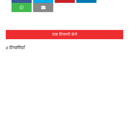
एक टिप्पणी भेजें
0 टिप्पणियाँ