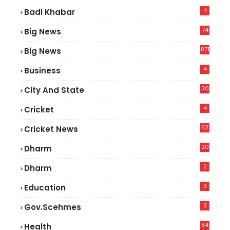
4
Badi Khabar
74
Big News
2
871
Big News
4
Business
30
City And State
4
Cricket
52
Cricket News
2
20
Dharm
2
Dharm
3
Education
3
Gov.scehmes
84
Health