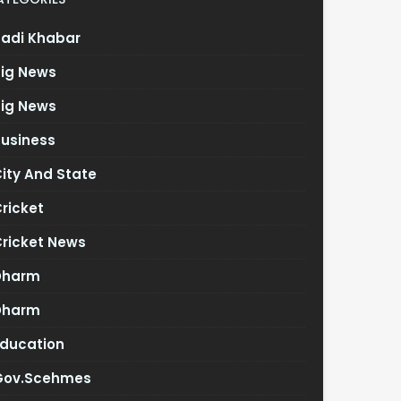
Badi Khabar
Big News
Big News
Business
ity And State
ricket
Cricket News
Dharm
Dharm
Education
Gov.scehmes