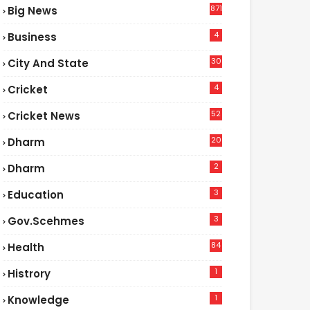
871
Big News
4
Business
30
City And State
4
Cricket
52
Cricket News
2
20
Dharm
2
Dharm
3
Education
3
Gov.scehmes
84
Health
4
1
Histrory
1
Knowledge