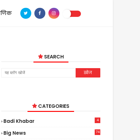
ाणिक
SEARCH
CATEGORIES
4
Badi Khabar
74
Big News
2