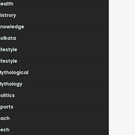
Health
istrory
Knowledge
Kolkata
ifestyle
ifestyle
ythological
Mythology
olitics
Sports
Tach
Tech