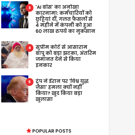
'AI बॉस' का अनोखा
कारनामा: कर्मचारियों को
छुट्टियां दीं, गलत फैसलों से
4 महीने में कंपनी को हुआ
60 लाख रुपये का नुकसान
सुप्रीम कोर्ट से आसाराम
बापू को बड़ा झटका, अंतरिम
जमानत देने से किया
इनकार
ट्रंप ने ईरान पर 'विश्व युद्ध
जैसा' हमला क्यों नहीं
किया? खुद किया बड़ा
खुलासा
POPULAR POSTS