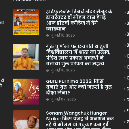
हार्टफुलनेस रिसर्च सेंटर मैसूर के
डायरेक्टर डॉ मोहन दास हेगड़े
केत
आज डीएवी कॉलेज में देंगे
व्याख्यान
जुलाई 10, 2025
गुरु पूर्णिमा पर छत्रपति शाहूजी
विश्वविद्यालय में श्रद्धा का उत्सव,
C
पंडित स्वयं प्रकाश अवस्थी ने
बताया गुरु परंपरा का महत्व
C
जुलाई 10, 2025
 से
Guru Purnima 2025: किसे
े
बनाएं गुरु और क्यों जरूरी है गुरु
दीक्षा लेना?
जुलाई 07, 2025
Sonam Wangchuk Hunger
Strike: किस वजह से अनशन कर
रहे थे सोनम वांगचुक? कब हुई