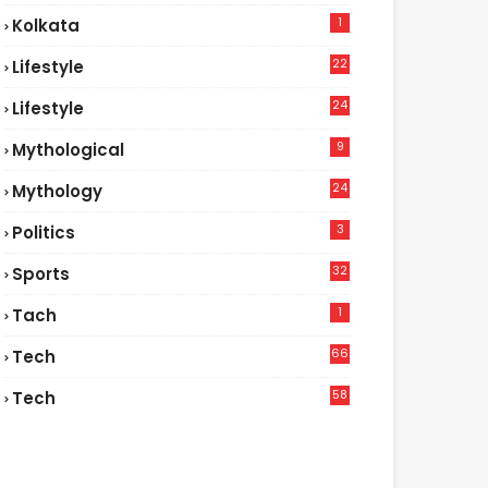
1
Kolkata
22
Lifestyle
9
24
Lifestyle
7
9
Mythological
24
Mythology
3
Politics
32
Sports
1
Tach
66
Tech
9
58
Tech
6