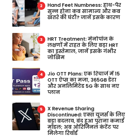
Hand Feet Numbness: हाथ-पैर
सुन्न होना कब सामान्य और कब
खतरे की घंटी? जानें इसके कारण
HRT Treatment: मेनोपॉज के
लक्षणों में राहत के लिए बढ़ा HRT
का इस्तेमाल, जानें इसके गंभीर
जोखिम
Jio OTT Plans: एक रिचार्ज में 15
OTT ऐप्स का मजा, 365GB डेटा
और अनलिमिटेड 5G के साथ नए
प्लान
X Revenue Sharing
Discontinued: एक्स यूजर्स के लिए
बड़ा बदलाव, बंद हुआ पुराना कमाई
मॉडल; अब ओरिजिनल कंटेंट पर
मिलेगा रिवॉर्ड