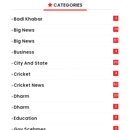
CATEGORIES
4
Badi Khabar
74
Big News
2
87
Big News
9
4
Business
30
City And State
4
Cricket
52
Cricket News
5
20
Dharm
2
Dharm
3
Education
3
Gov.scehmes