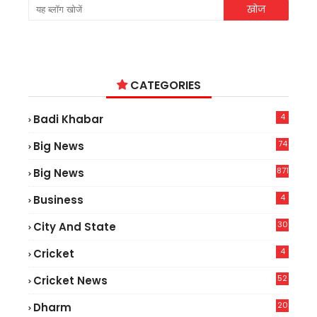
CATEGORIES
4
Badi Khabar
74
Big News
2
871
Big News
4
Business
30
City And State
4
Cricket
52
Cricket News
2
20
Dharm