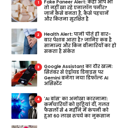
Fake Paneer Alert: कहीं आप भी
तो नहीं खा रहे एनालॉग पनीर?
जानें कैसे बनता है, कैसे पहचानें
और कितना सुरक्षित है
Health Alert: पानी पीते ही बार-
बार पेशाब आता है? जानिए कब है
सामान्य और किन बीमारियों का हो
सकता है संकेत
Google Assistant का दौर खत्म:
सितंबर से एंड्रॉयड डिवाइस पर
Gemini बनेगा नया डिफॉल्ट AI
असिस्टेंट
'AI बॉस' का अनोखा कारनामा:
कर्मचारियों को छुट्टियां दीं, गलत
फैसलों से 4 महीने में कंपनी को
हुआ 60 लाख रुपये का नुकसान