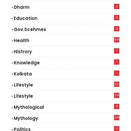
2
Dharm
3
Education
3
Gov.scehmes
84
Health
5
1
Histrory
1
Knowledge
1
Kolkata
22
Lifestyle
9
24
Lifestyle
7
9
Mythological
24
Mythology
3
Politics