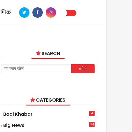
ाणिक
SEARCH
CATEGORIES
4
Badi Khabar
74
Big News
2