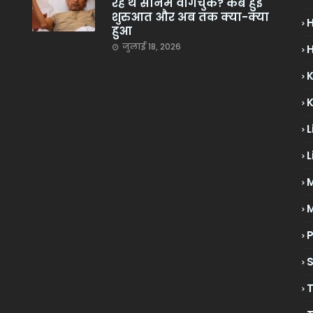
रहे थे सोनम वांगचुक? कब हुई
शुरुआत और अब तक क्या-क्या
हुआ
जुलाई 18, 2026
H
L
L
M
P