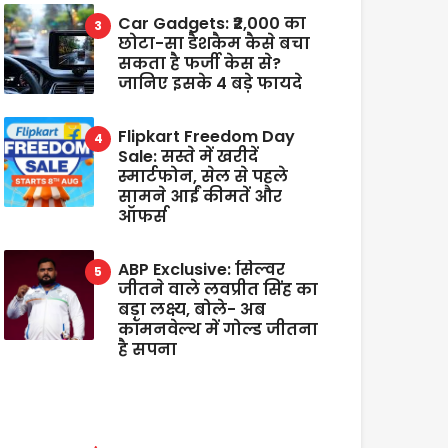
Car Gadgets: ₹2,000 का
छोटा-सा डैशकैम कैसे बचा
सकता है फर्जी केस से?
जानिए इसके 4 बड़े फायदे
Flipkart Freedom Day
Sale: सस्ते में खरीदें
स्मार्टफोन, सेल से पहले
सामने आईं कीमतें और
ऑफर्स
ABP Exclusive: सिल्वर
जीतने वाले लवप्रीत सिंह का
बड़ा लक्ष्य, बोले- अब
कॉमनवेल्थ में गोल्ड जीतना
है सपना