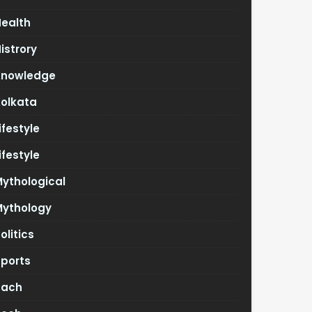
Health
istrory
Knowledge
Kolkata
ifestyle
ifestyle
ythological
Mythology
olitics
Sports
Tach