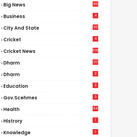
86
Big News
4
4
Business
30
City And State
4
Cricket
519
Cricket News
20
Dharm
2
Dharm
3
Education
3
Gov.scehmes
84
Health
3
1
Histrory
1
Knowledge