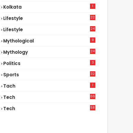
1
Kolkata
22
Lifestyle
9
24
Lifestyle
7
9
Mythological
24
Mythology
3
Politics
32
Sports
1
Tach
66
Tech
9
58
Tech
4