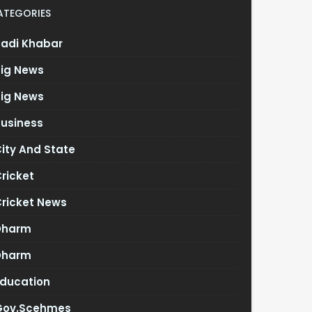
ATEGORIES
Badi Khabar
Big News
Big News
Business
ity And State
ricket
Cricket News
Dharm
Dharm
Education
Gov.scehmes