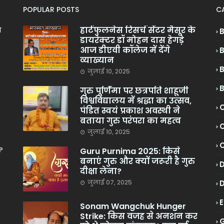
POPULAR POSTS
C
हार्टफुलनेस रिसर्च सेंटर मैसूर के
ा
डायरेक्टर डॉ मोहन दास हेगड़े
आज डीएवी कॉलेज में देंगे
व्याख्यान
जुलाई 10, 2025
गुरु पूर्णिमा पर छत्रपति शाहूजी
विश्वविद्यालय में श्रद्धा का उत्सव,
C
पंडित स्वयं प्रकाश अवस्थी ने
बताया गुरु परंपरा का महत्व
C
जुलाई 10, 2025
?
Guru Purnima 2025: किसे
बनाएं गुरु और क्यों जरूरी है गुरु
दीक्षा लेना?
जुलाई 07, 2025
Sonam Wangchuk Hunger
Strike: किस वजह से अनशन कर