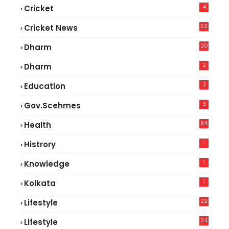
4
Cricket
52
Cricket News
5
20
Dharm
2
Dharm
3
Education
3
Gov.scehmes
84
Health
8
1
Histrory
1
Knowledge
1
Kolkata
22
Lifestyle
9
24
Lifestyle
7