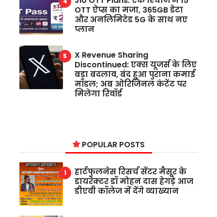
Jio OTT Plans: एक रिचार्ज में 15
OTT ऐप्स का मजा, 365GB डेटा
और अनलिमिटेड 5G के साथ नए
प्लान
X Revenue Sharing
Discontinued: एक्स यूजर्स के लिए
बड़ा बदलाव, बंद हुआ पुराना कमाई
मॉडल; अब ओरिजिनल कंटेंट पर
मिलेगा रिवॉर्ड
POPULAR POSTS
हार्टफुलनेस रिसर्च सेंटर मैसूर के
डायरेक्टर डॉ मोहन दास हेगड़े आज
डीएवी कॉलेज में देंगे व्याख्यान