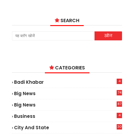
SEARCH
CATEGORIES
4
Badi Khabar
74
Big News
2
87
Big News
9
4
Business
30
City And State