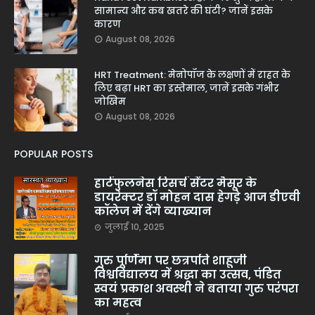
सामान्य और कब खतरे की घंटी? जानें इसके
कारण
August 08, 2026
HRT Treatment: मेनोपॉज के लक्षणों में राहत के
लिए बढ़ा HRT का इस्तेमाल, जानें इसके गंभीर
जोखिम
August 08, 2026
POPULAR POSTS
हार्टफुलनेस रिसर्च सेंटर मैसूर के
डायरेक्टर डॉ मोहन दास हेगड़े आज डीएवी
कॉलेज में देंगे व्याख्यान
जुलाई 10, 2025
गुरु पूर्णिमा पर छत्रपति शाहूजी
विश्वविद्यालय में श्रद्धा का उत्सव, पंडित
स्वयं प्रकाश अवस्थी ने बताया गुरु परंपरा
का महत्व