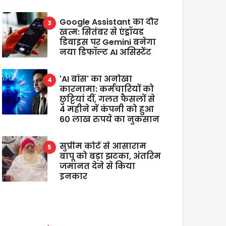
Google Assistant का दौर
खत्म: सितंबर से एंड्रॉयड
डिवाइस पर Gemini बनेगा
नया डिफॉल्ट AI असिस्टेंट
'AI बॉस' का अनोखा
कारनामा: कर्मचारियों को
छुट्टियां दीं, गलत फैसलों से
4 महीने में कंपनी को हुआ
60 लाख रुपये का नुकसान
सुप्रीम कोर्ट से आसाराम
बापू को बड़ा झटका, अंतरिम
जमानत देने से किया
इनकार