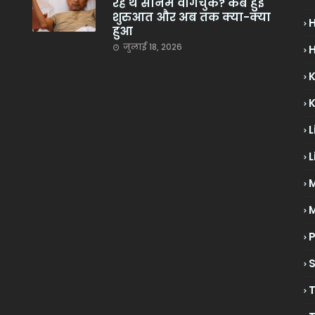
रहे थे सोनम वांगचुक? कब हुई
शुरुआत और अब तक क्या-क्या
हुआ
जुलाई 18, 2026
H
L
L
M
P