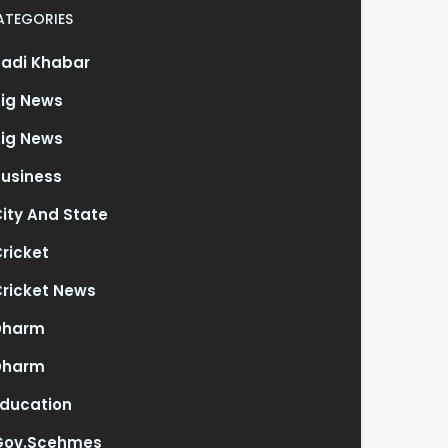
ATEGORIES
Badi Khabar
Big News
Big News
Business
ity And State
ricket
Cricket News
Dharm
Dharm
Education
Gov.scehmes