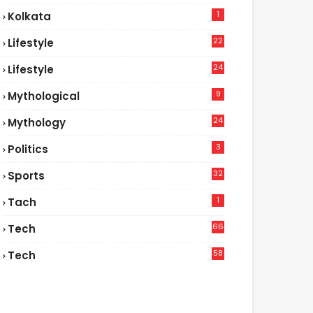
1
Kolkata
22
Lifestyle
9
24
Lifestyle
7
9
Mythological
24
Mythology
3
Politics
32
Sports
1
Tach
66
Tech
9
58
Tech
6