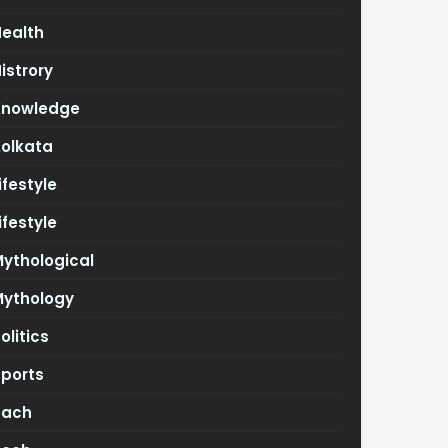
Health
istrory
Knowledge
Kolkata
ifestyle
ifestyle
ythological
Mythology
olitics
Sports
Tach