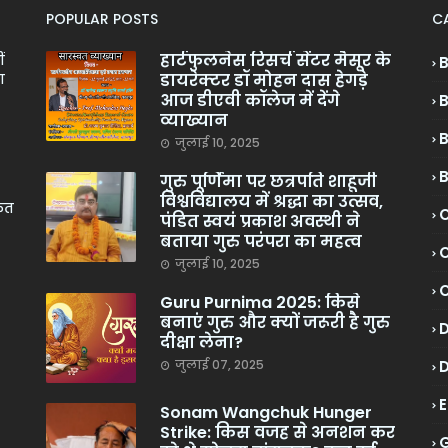
POPULAR POSTS
C
हार्टफुलनेस रिसर्च सेंटर मैसूर के
ं
डायरेक्टर डॉ मोहन दास हेगड़े
ा
आज डीएवी कॉलेज में देंगे
व्याख्यान
जुलाई 10, 2025
गुरु पूर्णिमा पर छत्रपति शाहूजी
विश्वविद्यालय में श्रद्धा का उत्सव,
केत
C
पंडित स्वयं प्रकाश अवस्थी ने
बताया गुरु परंपरा का महत्व
C
जुलाई 10, 2025
Guru Purnima 2025: किसे
बनाएं गुरु और क्यों जरूरी है गुरु
दीक्षा लेना?
जुलाई 07, 2025
Sonam Wangchuk Hunger
Strike: किस वजह से अनशन कर