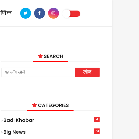
ाणिक
SEARCH
CATEGORIES
4
Badi Khabar
74
Big News
2