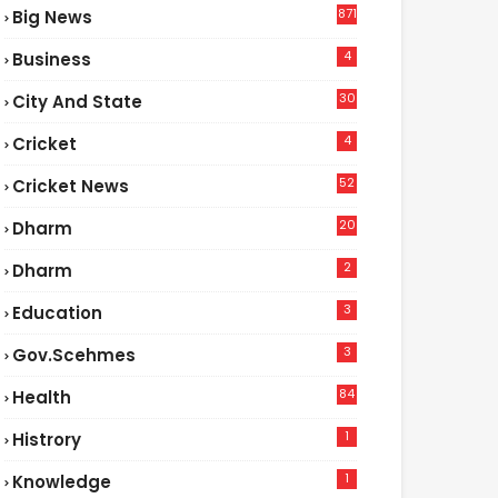
871
Big News
4
Business
30
City And State
4
Cricket
52
Cricket News
2
20
Dharm
2
Dharm
3
Education
3
Gov.scehmes
84
Health
5
1
Histrory
1
Knowledge