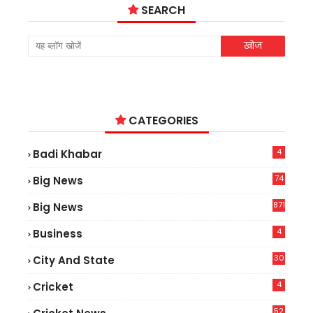
SEARCH
CATEGORIES
4
Badi Khabar
74
Big News
2
871
Big News
4
Business
30
City And State
4
Cricket
52