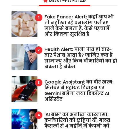
MOST-POPULAR
Fake Paneer Alert: कहीं आप भी
तो नहीं खा रहे एनालॉग पनीर?
जानें कैसे बनता है, कैसे पहचानें
और कितना सुरक्षित है
Health Alert: पानी पीते ही बार-
बार पेशाब आता है? जानिए कब है
सामान्य और किन बीमारियों का हो
सकता है संकेत
Google Assistant का दौर खत्म:
सितंबर से एंड्रॉयड डिवाइस पर
Gemini बनेगा नया डिफॉल्ट AI
असिस्टेंट
'AI बॉस' का अनोखा कारनामा:
कर्मचारियों को छुट्टियां दीं, गलत
फैसलों से 4 महीने में कंपनी को