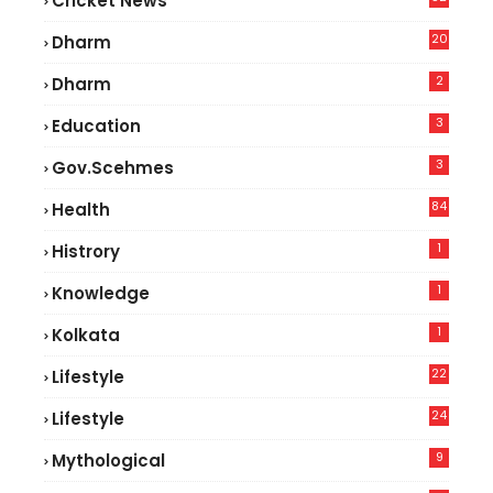
Cricket News
2
20
Dharm
2
Dharm
3
Education
3
Gov.scehmes
84
Health
5
1
Histrory
1
Knowledge
1
Kolkata
22
Lifestyle
9
24
Lifestyle
7
9
Mythological