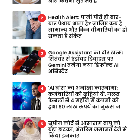
और कितना सुरक्षित है
Health Alert: पानी पीते ही बार-
बार पेशाब आता है? जानिए कब है
सामान्य और किन बीमारियों का हो
सकता है संकेत
Google Assistant का दौर खत्म:
सितंबर से एंड्रॉयड डिवाइस पर
Gemini बनेगा नया डिफॉल्ट AI
असिस्टेंट
'AI बॉस' का अनोखा कारनामा:
कर्मचारियों को छुट्टियां दीं, गलत
फैसलों से 4 महीने में कंपनी को
हुआ 60 लाख रुपये का नुकसान
सुप्रीम कोर्ट से आसाराम बापू को
बड़ा झटका, अंतरिम जमानत देने से
किया इनकार