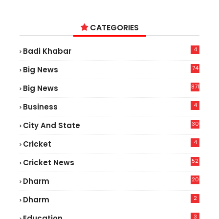
CATEGORIES
4
Badi Khabar
74
Big News
2
871
Big News
4
Business
30
City And State
4
Cricket
52
Cricket News
2
20
Dharm
2
Dharm
3
Education