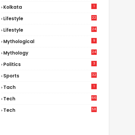
1
Kolkata
22
Lifestyle
9
24
Lifestyle
7
9
Mythological
24
Mythology
3
Politics
32
Sports
1
Tach
66
Tech
9
58
Tech
6