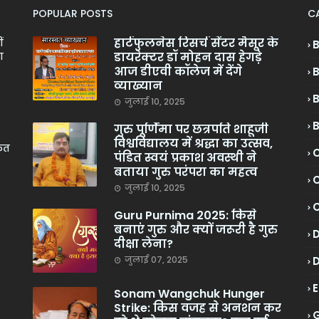
POPULAR POSTS
C
हार्टफुलनेस रिसर्च सेंटर मैसूर के
ं
डायरेक्टर डॉ मोहन दास हेगड़े
ा
आज डीएवी कॉलेज में देंगे
व्याख्यान
जुलाई 10, 2025
गुरु पूर्णिमा पर छत्रपति शाहूजी
विश्वविद्यालय में श्रद्धा का उत्सव,
केत
C
पंडित स्वयं प्रकाश अवस्थी ने
बताया गुरु परंपरा का महत्व
C
जुलाई 10, 2025
Guru Purnima 2025: किसे
बनाएं गुरु और क्यों जरूरी है गुरु
दीक्षा लेना?
जुलाई 07, 2025
Sonam Wangchuk Hunger
Strike: किस वजह से अनशन कर