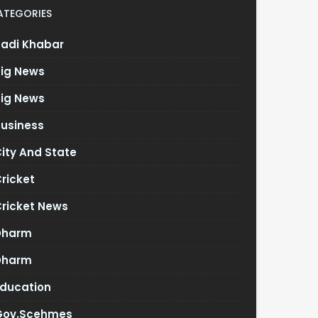
ATEGORIES
Badi Khabar
Big News
Big News
Business
ity And State
ricket
Cricket News
Dharm
Dharm
Education
Gov.scehmes