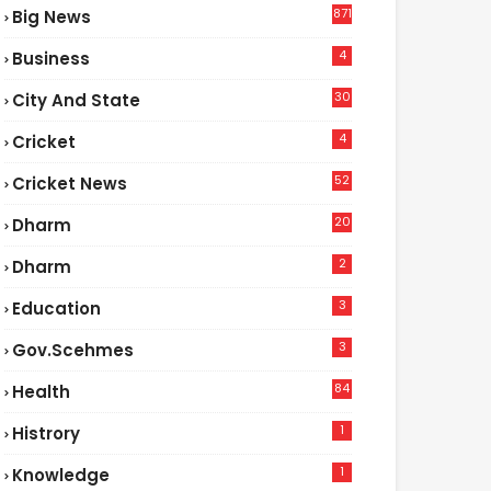
871
Big News
4
Business
30
City And State
4
Cricket
52
Cricket News
2
20
Dharm
2
Dharm
3
Education
3
Gov.scehmes
84
Health
5
1
Histrory
1
Knowledge