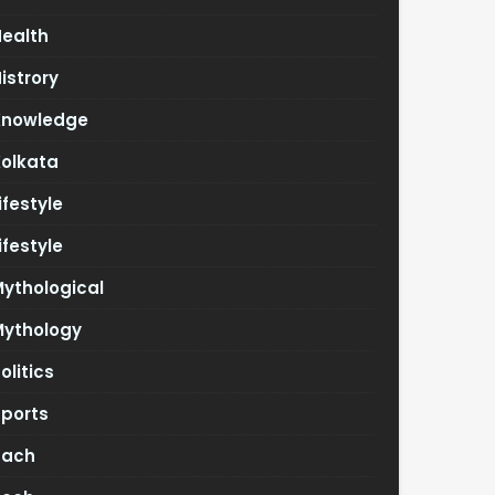
Health
istrory
Knowledge
Kolkata
ifestyle
ifestyle
ythological
Mythology
olitics
Sports
Tach