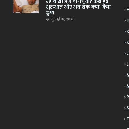
रहे थे सोनम वांगचुक? कब हुई
शुरुआत और अब तक क्या-क्या
हुआ
जुलाई 18, 2026
H
L
L
M
P