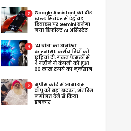
Google Assistant का दौर
खत्म: सितंबर से एंड्रॉयड
डिवाइस पर Gemini बनेगा
नया डिफॉल्ट AI असिस्टेंट
'AI बॉस' का अनोखा
कारनामा: कर्मचारियों को
छुट्टियां दीं, गलत फैसलों से
4 महीने में कंपनी को हुआ
60 लाख रुपये का नुकसान
सुप्रीम कोर्ट से आसाराम
बापू को बड़ा झटका, अंतरिम
जमानत देने से किया
इनकार