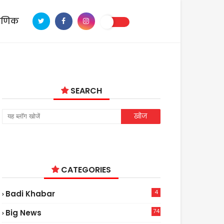
ाणिक
SEARCH
CATEGORIES
4
Badi Khabar
74
Big News
2