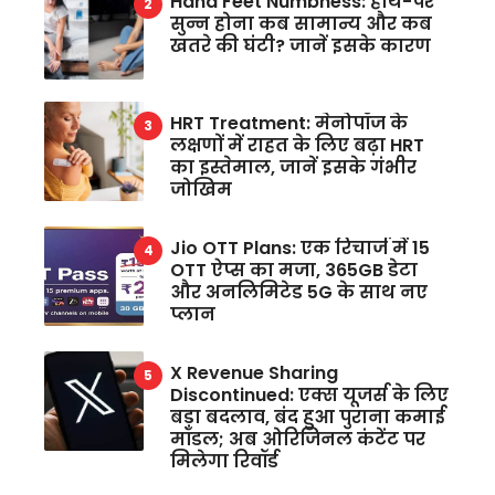
Hand Feet Numbness: हाथ-पैर
सुन्न होना कब सामान्य और कब
खतरे की घंटी? जानें इसके कारण
HRT Treatment: मेनोपॉज के
लक्षणों में राहत के लिए बढ़ा HRT
का इस्तेमाल, जानें इसके गंभीर
जोखिम
Jio OTT Plans: एक रिचार्ज में 15
OTT ऐप्स का मजा, 365GB डेटा
और अनलिमिटेड 5G के साथ नए
प्लान
X Revenue Sharing
Discontinued: एक्स यूजर्स के लिए
बड़ा बदलाव, बंद हुआ पुराना कमाई
मॉडल; अब ओरिजिनल कंटेंट पर
मिलेगा रिवॉर्ड