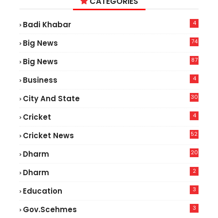
CATEGORIES
4
Badi Khabar
74
Big News
2
87
Big News
9
4
Business
30
City And State
4
Cricket
52
Cricket News
5
20
Dharm
2
Dharm
3
Education
3
Gov.scehmes