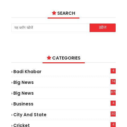
SEARCH
CATEGORIES
4
Badi Khabar
74
Big News
2
871
Big News
4
Business
30
City And State
4
Cricket