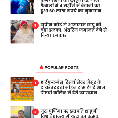
कर्मचारियों को छुट्टियां दीं, गलत
फैसलों से 4 महीने में कंपनी को
हुआ 60 लाख रुपये का नुकसान
सुप्रीम कोर्ट से आसाराम बापू को
बड़ा झटका, अंतरिम जमानत देने से
किया इनकार
POPULAR POSTS
हार्टफुलनेस रिसर्च सेंटर मैसूर के
डायरेक्टर डॉ मोहन दास हेगड़े आज
डीएवी कॉलेज में देंगे व्याख्यान
गुरु पूर्णिमा पर छत्रपति शाहूजी
विश्वविद्यालय में श्रद्धा का उत्सव,