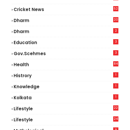
52
Cricket News
2
20
Dharm
2
Dharm
3
Education
3
Gov.scehmes
84
Health
5
1
Histrory
1
Knowledge
1
Kolkata
22
Lifestyle
9
24
Lifestyle
7
9