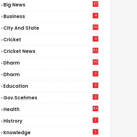
87
Big News
9
4
Business
30
City And State
4
Cricket
52
Cricket News
5
20
Dharm
2
Dharm
3
Education
3
Gov.scehmes
84
Health
8
1
Histrory
1
Knowledge