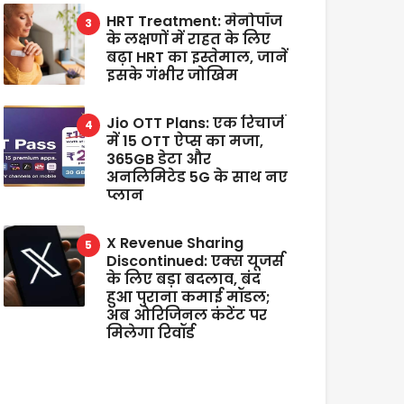
HRT Treatment: मेनोपॉज
के लक्षणों में राहत के लिए
बढ़ा HRT का इस्तेमाल, जानें
इसके गंभीर जोखिम
Jio OTT Plans: एक रिचार्ज
में 15 OTT ऐप्स का मजा,
365GB डेटा और
अनलिमिटेड 5G के साथ नए
प्लान
X Revenue Sharing
Discontinued: एक्स यूजर्स
के लिए बड़ा बदलाव, बंद
हुआ पुराना कमाई मॉडल;
अब ओरिजिनल कंटेंट पर
मिलेगा रिवॉर्ड