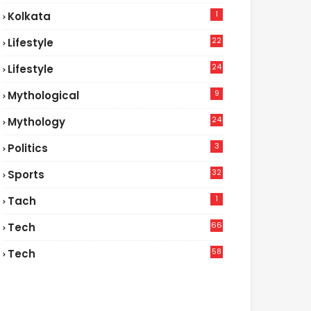
1
Kolkata
22
Lifestyle
9
24
Lifestyle
7
9
Mythological
24
Mythology
3
Politics
32
Sports
1
Tach
66
Tech
9
58
Tech
9