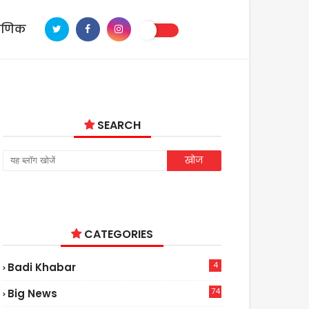
ाणिक
SEARCH
CATEGORIES
4
Badi Khabar
74
Big News
2