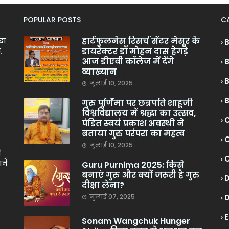
POPULAR POSTS
C
हार्टफुलनेस रिसर्च सेंटर मैसूर के
ादा
डायरेक्टर डॉ मोहन दास हेगड़े
,
आज डीएवी कॉलेज में देंगे
व्याख्यान
जुलाई 10, 2025
गुरु पूर्णिमा पर छत्रपति शाहूजी
विश्वविद्यालय में श्रद्धा का उत्सव,
C
पंडित स्वयं प्रकाश अवस्थी ने
बताया गुरु परंपरा का महत्व
C
जुलाई 10, 2025
ं
नें
Guru Purnima 2025: किसे
बनाएं गुरु और क्यों जरूरी है गुरु
दीक्षा लेना?
जुलाई 07, 2025
Sonam Wangchuk Hunger