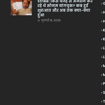
Strike: किस वजह से अनशन कर
रहे थे सोनम वांगचुक? कब हुई
शुरुआत और अब तक क्या-क्या
हुआ
जुलाई 18, 2026
H
L
L
M
P