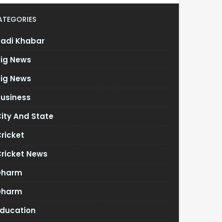
ATEGORIES
Badi Khabar
Big News
Big News
Business
ity And State
ricket
Cricket News
Dharm
Dharm
Education