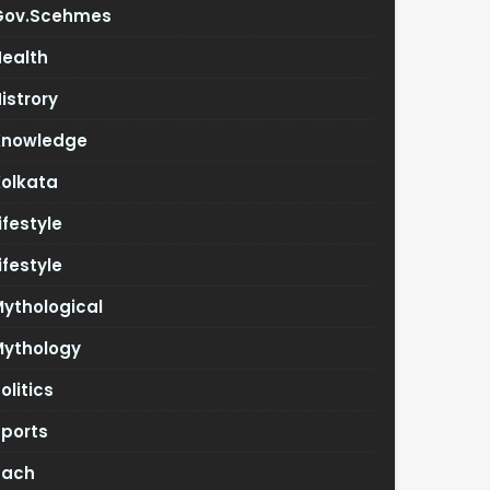
Gov.scehmes
Health
istrory
Knowledge
Kolkata
ifestyle
ifestyle
ythological
Mythology
olitics
Sports
Tach