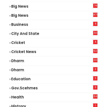
74
Big News
2
871
Big News
4
Business
30
City And State
4
Cricket
52
Cricket News
2
20
Dharm
2
Dharm
3
Education
3
Gov.scehmes
84
Health
5
1
Histrory