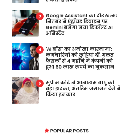
Google Assistant का दौर खत्म:
सितंबर से एंड्रॉयड डिवाइस पर
Gemini बनेगा नया डिफॉल्ट AI
असिस्टेंट
'AI बॉस' का अनोखा कारनामा:
कर्मचारियों को छुट्टियां दीं, गलत
फैसलों से 4 महीने में कंपनी को
हुआ 60 लाख रुपये का नुकसान
सुप्रीम कोर्ट से आसाराम बापू को
बड़ा झटका, अंतरिम जमानत देने से
किया इनकार
POPULAR POSTS