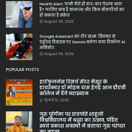
Health Alert: पानी पीते ही बार-बार पेशाब आता
है? जानिए कब है सामान्य और किन बीमारियों का
हो सकता है संकेत
August 06, 2026
Google Assistant का दौर खत्म: सितंबर से
एंड्रॉयड डिवाइस पर Gemini बनेगा नया डिफॉल्ट AI
असिस्टेंट
August 06, 2026
POPULAR POSTS
हार्टफुलनेस रिसर्च सेंटर मैसूर के
डायरेक्टर डॉ मोहन दास हेगड़े आज डीएवी
कॉलेज में देंगे व्याख्यान
जुलाई 10, 2025
गुरु पूर्णिमा पर छत्रपति शाहूजी
विश्वविद्यालय में श्रद्धा का उत्सव, पंडित
स्वयं प्रकाश अवस्थी ने बताया गुरु परंपरा
का महत्व