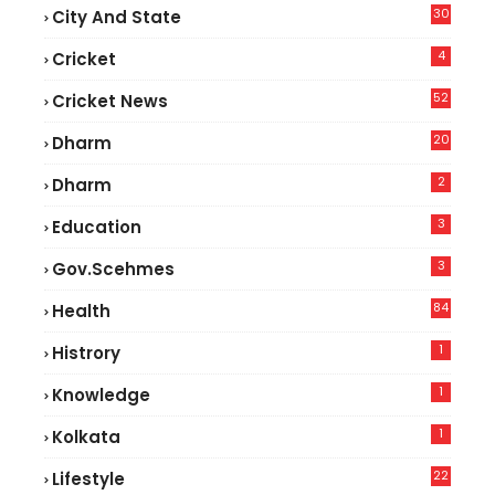
30
City And State
4
Cricket
52
Cricket News
2
20
Dharm
2
Dharm
3
Education
3
Gov.scehmes
84
Health
5
1
Histrory
1
Knowledge
1
Kolkata
22
Lifestyle
9