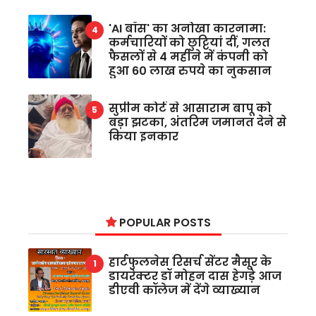
'AI बॉस' का अनोखा कारनामा:
कर्मचारियों को छुट्टियां दीं, गलत
फैसलों से 4 महीने में कंपनी को
हुआ 60 लाख रुपये का नुकसान
सुप्रीम कोर्ट से आसाराम बापू को
बड़ा झटका, अंतरिम जमानत देने से
किया इनकार
POPULAR POSTS
हार्टफुलनेस रिसर्च सेंटर मैसूर के
डायरेक्टर डॉ मोहन दास हेगड़े आज
डीएवी कॉलेज में देंगे व्याख्यान