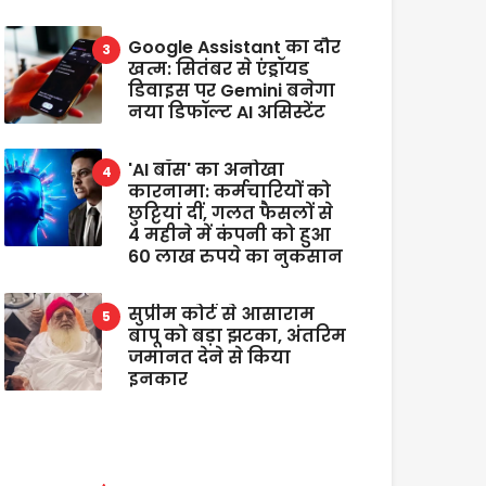
Google Assistant का दौर
खत्म: सितंबर से एंड्रॉयड
डिवाइस पर Gemini बनेगा
नया डिफॉल्ट AI असिस्टेंट
'AI बॉस' का अनोखा
कारनामा: कर्मचारियों को
छुट्टियां दीं, गलत फैसलों से
4 महीने में कंपनी को हुआ
60 लाख रुपये का नुकसान
सुप्रीम कोर्ट से आसाराम
बापू को बड़ा झटका, अंतरिम
जमानत देने से किया
इनकार