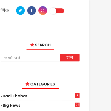
ाणिक
SEARCH
CATEGORIES
4
Badi Khabar
74
Big News
2