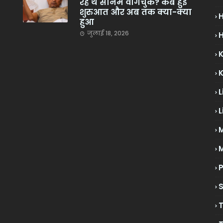
रहे थे सोनम वांगचुक? कब हुई
शुरुआत और अब तक क्या-क्या
हुआ
जुलाई 18, 2026
H
L
L
M
P