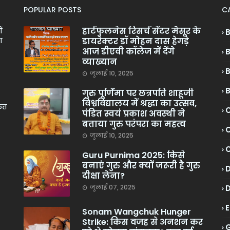
POPULAR POSTS
C
हार्टफुलनेस रिसर्च सेंटर मैसूर के
ं
डायरेक्टर डॉ मोहन दास हेगड़े
ा
आज डीएवी कॉलेज में देंगे
व्याख्यान
जुलाई 10, 2025
गुरु पूर्णिमा पर छत्रपति शाहूजी
विश्वविद्यालय में श्रद्धा का उत्सव,
केत
C
पंडित स्वयं प्रकाश अवस्थी ने
बताया गुरु परंपरा का महत्व
C
जुलाई 10, 2025
Guru Purnima 2025: किसे
बनाएं गुरु और क्यों जरूरी है गुरु
दीक्षा लेना?
जुलाई 07, 2025
Sonam Wangchuk Hunger
Strike: किस वजह से अनशन कर