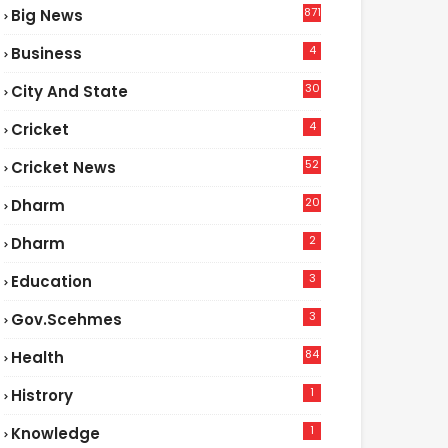
871
Big News
4
Business
30
City And State
4
Cricket
52
Cricket News
2
20
Dharm
2
Dharm
3
Education
3
Gov.scehmes
84
Health
5
1
Histrory
1
Knowledge