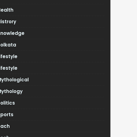
Health
istrory
Knowledge
Kolkata
ifestyle
ifestyle
ythological
Mythology
olitics
Sports
Tach