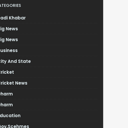
ATEGORIES
Badi Khabar
Big News
Big News
Business
ity And State
ricket
Cricket News
Dharm
Dharm
Education
Gov.scehmes