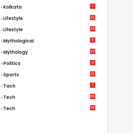
1
Kolkata
22
Lifestyle
9
24
Lifestyle
7
9
Mythological
24
Mythology
3
Politics
32
Sports
1
Tach
66
Tech
9
58
Tech
6