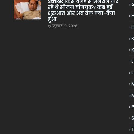
Strike: किस वजह से अनशन कर
रहे थे सोनम वांगचुक? कब हुई
शुरुआत और अब तक क्या-क्या
हुआ
जुलाई 18, 2026
H
L
L
M
P