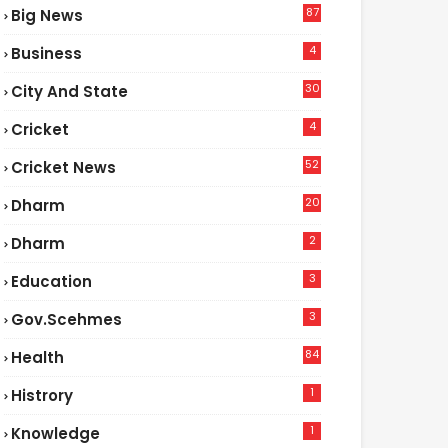
87
Big News
9
4
Business
30
City And State
4
Cricket
52
Cricket News
5
20
Dharm
2
Dharm
3
Education
3
Gov.scehmes
84
Health
8
1
Histrory
1
Knowledge