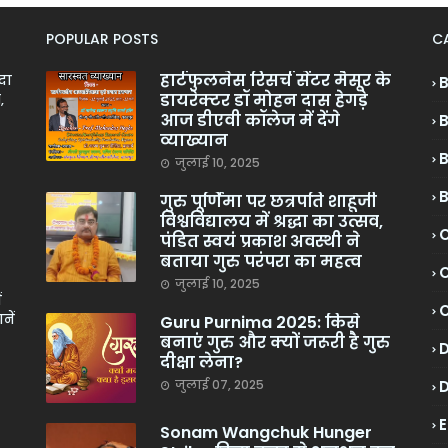
POPULAR POSTS
C
हार्टफुलनेस रिसर्च सेंटर मैसूर के
ादा
डायरेक्टर डॉ मोहन दास हेगड़े
,
आज डीएवी कॉलेज में देंगे
व्याख्यान
जुलाई 10, 2025
गुरु पूर्णिमा पर छत्रपति शाहूजी
विश्वविद्यालय में श्रद्धा का उत्सव,
C
पंडित स्वयं प्रकाश अवस्थी ने
बताया गुरु परंपरा का महत्व
C
जुलाई 10, 2025
ं
नें
Guru Purnima 2025: किसे
बनाएं गुरु और क्यों जरूरी है गुरु
दीक्षा लेना?
जुलाई 07, 2025
Sonam Wangchuk Hunger