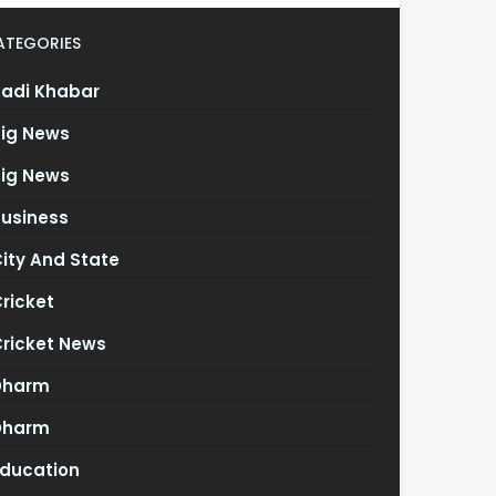
ATEGORIES
Badi Khabar
Big News
Big News
Business
ity And State
ricket
Cricket News
Dharm
Dharm
Education