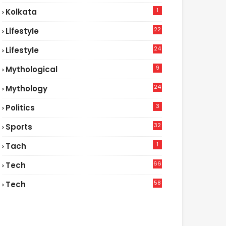
1
Kolkata
22
Lifestyle
9
24
Lifestyle
7
9
Mythological
24
Mythology
3
Politics
32
Sports
1
Tach
66
Tech
9
58
Tech
9