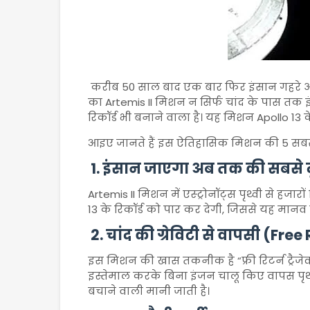
करीब 50 साल बाद एक बार फिर इंसान गहरे अं
का
Artemis II
मिशन न सिर्फ चांद के पास तक इंस
रिकॉर्ड भी बनाने वाला है। यह मिशन
Apollo 13
क
आइए जानते हैं इस ऐतिहासिक मिशन की 5 सबसे 
1. इंसान जाएगा अब तक की सबसे द
Artemis II मिशन में एस्ट्रोनॉट्स पृथ्वी से हजार
13 के रिकॉर्ड को पार कर देगी, जिससे यह मानव
2. चांद की ग्रेविटी से वापसी (Fre
इस मिशन की खास तकनीक है “फ्री रिटर्न ट्रैजेक्
इस्तेमाल करके बिना इंजन चालू किए वापस पृथ
बचाने वाली मानी जाती है।