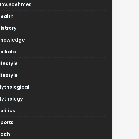
Gov.scehmes
Health
istrory
Knowledge
Kolkata
ifestyle
ifestyle
ythological
Mythology
olitics
Sports
Tach