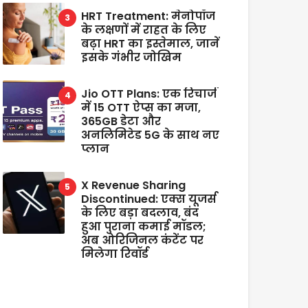
HRT Treatment: मेनोपॉज
के लक्षणों में राहत के लिए
बढ़ा HRT का इस्तेमाल, जानें
इसके गंभीर जोखिम
Jio OTT Plans: एक रिचार्ज
में 15 OTT ऐप्स का मजा,
365GB डेटा और
अनलिमिटेड 5G के साथ नए
प्लान
X Revenue Sharing
Discontinued: एक्स यूजर्स
के लिए बड़ा बदलाव, बंद
हुआ पुराना कमाई मॉडल;
अब ओरिजिनल कंटेंट पर
मिलेगा रिवॉर्ड