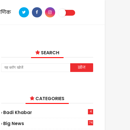
ाणिक
SEARCH
CATEGORIES
4
Badi Khabar
74
Big News
2