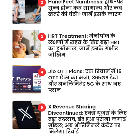
Hand Feet Numbness: हाथ-पैर
सुन्न होना कब सामान्य और कब
खतरे की घंटी? जानें इसके कारण
HRT Treatment: मेनोपॉज के
लक्षणों में राहत के लिए बढ़ा HRT
का इस्तेमाल, जानें इसके गंभीर
जोखिम
Jio OTT Plans: एक रिचार्ज में 15
OTT ऐप्स का मजा, 365GB डेटा
और अनलिमिटेड 5G के साथ नए
प्लान
X Revenue Sharing
Discontinued: एक्स यूजर्स के लिए
बड़ा बदलाव, बंद हुआ पुराना कमाई
मॉडल; अब ओरिजिनल कंटेंट पर
मिलेगा रिवॉर्ड