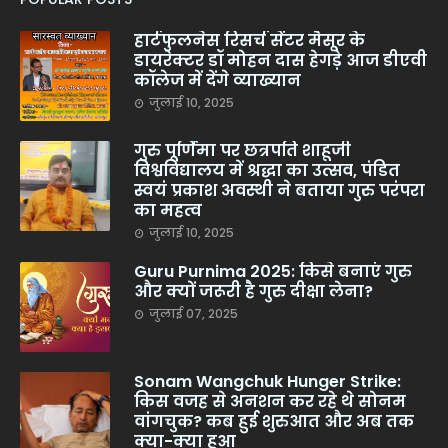
हार्टफुलनेस रिसर्च सेंटर मैसूर के
डायरेक्टर डॉ मोहन दास हेगड़े आज डीएवी
कॉलेज में देंगे व्याख्यान
जुलाई 10, 2025
गुरु पूर्णिमा पर छत्रपति शाहूजी
विश्वविद्यालय में श्रद्धा का उत्सव, पंडित
स्वयं प्रकाश अवस्थी ने बताया गुरु परंपरा
का महत्व
जुलाई 10, 2025
Guru Purnima 2025: किसे बनाएं गुरु
और क्यों जरूरी है गुरु दीक्षा लेना?
जुलाई 07, 2025
Sonam Wangchuk Hunger Strike:
किस वजह से अनशन कर रहे थे सोनम
वांगचुक? कब हुई शुरुआत और अब तक
क्या-क्या हुआ