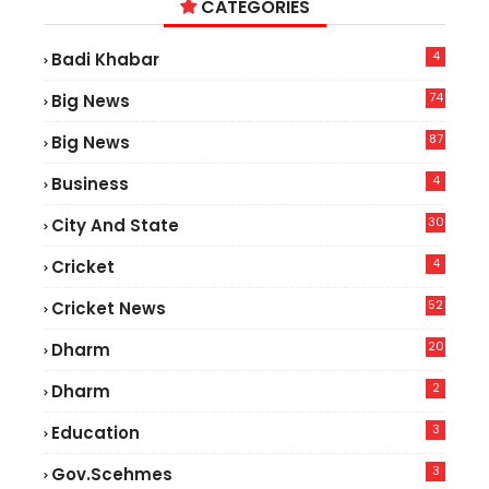
CATEGORIES
4
Badi Khabar
74
Big News
2
87
Big News
9
4
Business
30
City And State
4
Cricket
52
Cricket News
5
20
Dharm
2
Dharm
3
Education
3
Gov.scehmes