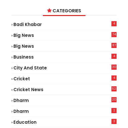
CATEGORIES
4
Badi Khabar
74
Big News
2
87
Big News
9
4
Business
30
City And State
4
Cricket
52
Cricket News
5
20
Dharm
2
Dharm
3
Education