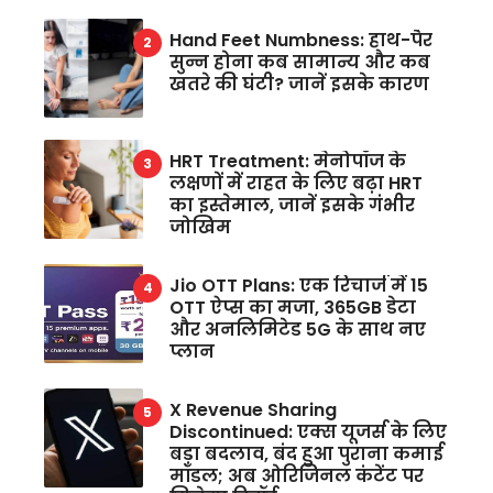
Hand Feet Numbness: हाथ-पैर
सुन्न होना कब सामान्य और कब
खतरे की घंटी? जानें इसके कारण
HRT Treatment: मेनोपॉज के
लक्षणों में राहत के लिए बढ़ा HRT
का इस्तेमाल, जानें इसके गंभीर
जोखिम
Jio OTT Plans: एक रिचार्ज में 15
OTT ऐप्स का मजा, 365GB डेटा
और अनलिमिटेड 5G के साथ नए
प्लान
X Revenue Sharing
Discontinued: एक्स यूजर्स के लिए
बड़ा बदलाव, बंद हुआ पुराना कमाई
मॉडल; अब ओरिजिनल कंटेंट पर