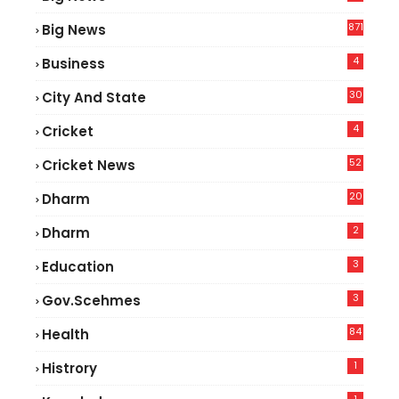
2
871
Big News
4
Business
30
City And State
4
Cricket
52
Cricket News
2
20
Dharm
2
Dharm
3
Education
3
Gov.scehmes
84
Health
5
1
Histrory