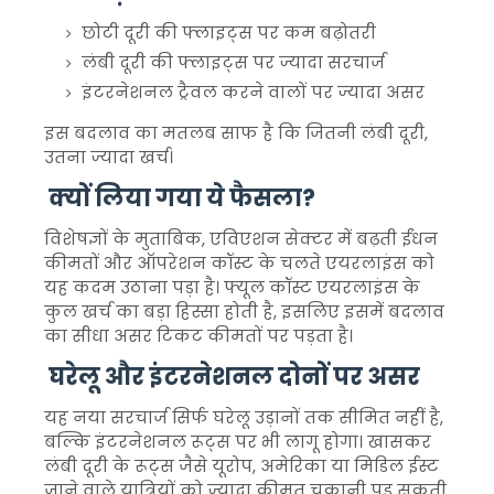
छोटी दूरी की फ्लाइट्स पर कम बढ़ोतरी
लंबी दूरी की फ्लाइट्स पर ज्यादा सरचार्ज
इंटरनेशनल ट्रैवल करने वालों पर ज्यादा असर
इस बदलाव का मतलब साफ है कि जितनी लंबी दूरी,
उतना ज्यादा खर्च।
क्यों लिया गया ये फैसला?
विशेषज्ञों के मुताबिक, एविएशन सेक्टर में बढ़ती ईंधन
कीमतों और ऑपरेशन कॉस्ट के चलते एयरलाइंस को
यह कदम उठाना पड़ा है। फ्यूल कॉस्ट एयरलाइंस के
कुल खर्च का बड़ा हिस्सा होती है, इसलिए इसमें बदलाव
का सीधा असर टिकट कीमतों पर पड़ता है।
घरेलू और इंटरनेशनल दोनों पर असर
यह नया सरचार्ज सिर्फ घरेलू उड़ानों तक सीमित नहीं है,
बल्कि इंटरनेशनल रूट्स पर भी लागू होगा। खासकर
लंबी दूरी के रूट्स जैसे यूरोप, अमेरिका या मिडिल ईस्ट
जाने वाले यात्रियों को ज्यादा कीमत चुकानी पड़ सकती