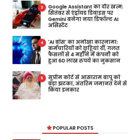
Google Assistant का दौर खत्म:
सितंबर से एंड्रॉयड डिवाइस पर
Gemini बनेगा नया डिफॉल्ट AI
असिस्टेंट
'AI बॉस' का अनोखा कारनामा:
कर्मचारियों को छुट्टियां दीं, गलत
फैसलों से 4 महीने में कंपनी को
हुआ 60 लाख रुपये का नुकसान
सुप्रीम कोर्ट से आसाराम बापू को
बड़ा झटका, अंतरिम जमानत देने से
किया इनकार
POPULAR POSTS