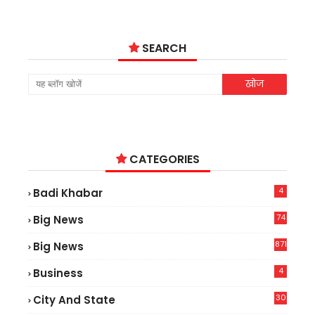
SEARCH
CATEGORIES
4
Badi Khabar
74
Big News
2
871
Big News
4
Business
30
City And State