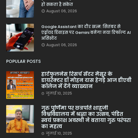
हो सकता है संकेत
August 06, 2026
Google Assistant का दौर खत्म: सितंबर से
एंड्रॉयड डिवाइस पर Gemini बनेगा नया डिफॉल्ट AI
असिस्टेंट
August 06, 2026
POPULAR POSTS
हार्टफुलनेस रिसर्च सेंटर मैसूर के
डायरेक्टर डॉ मोहन दास हेगड़े आज डीएवी
कॉलेज में देंगे व्याख्यान
जुलाई 10, 2025
गुरु पूर्णिमा पर छत्रपति शाहूजी
विश्वविद्यालय में श्रद्धा का उत्सव, पंडित
स्वयं प्रकाश अवस्थी ने बताया गुरु परंपरा
का महत्व
जुलाई 10, 2025