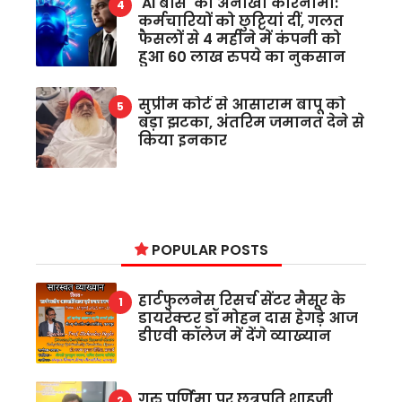
'AI बॉस' का अनोखा कारनामा:
कर्मचारियों को छुट्टियां दीं, गलत
फैसलों से 4 महीने में कंपनी को
हुआ 60 लाख रुपये का नुकसान
सुप्रीम कोर्ट से आसाराम बापू को
बड़ा झटका, अंतरिम जमानत देने से
किया इनकार
POPULAR POSTS
हार्टफुलनेस रिसर्च सेंटर मैसूर के
डायरेक्टर डॉ मोहन दास हेगड़े आज
डीएवी कॉलेज में देंगे व्याख्यान
गुरु पूर्णिमा पर छत्रपति शाहूजी