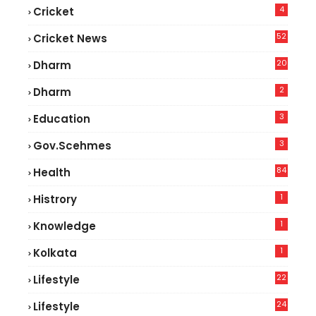
4
Cricket
52
Cricket News
2
20
Dharm
2
Dharm
3
Education
3
Gov.scehmes
84
Health
5
1
Histrory
1
Knowledge
1
Kolkata
22
Lifestyle
9
24
Lifestyle
7