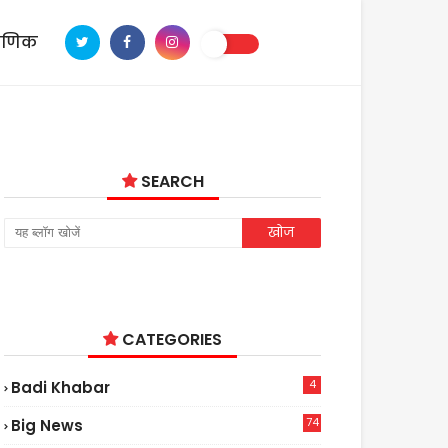
ाणिक
SEARCH
CATEGORIES
4
Badi Khabar
74
Big News
2