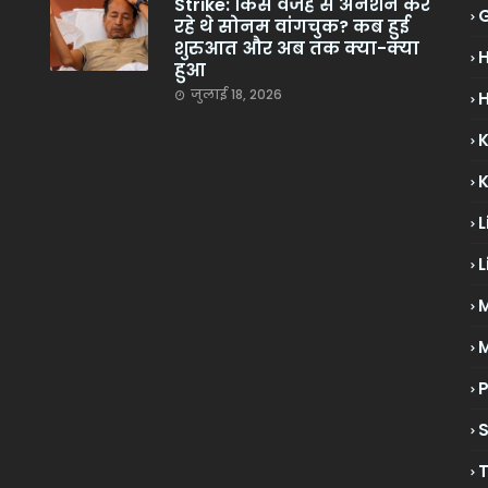
Strike: किस वजह से अनशन कर
रहे थे सोनम वांगचुक? कब हुई
शुरुआत और अब तक क्या-क्या
हुआ
जुलाई 18, 2026
H
L
L
M
P