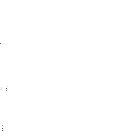
त
ा है
है