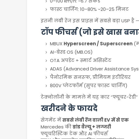
0–100 km/h: ~6.7 सेकंड
फास्ट चार्जिंग: 10–80% ~20–25 मिनट
इतनी लंबी रेंज इस प्राइस में सबसे बड़ा USP ह
टॉप फीचर्स (जो इसे खास बनाते
MBUX
Hyperscreen / Superscreen
(म
AI-बेस्ड OS (MB.OS)
OTA अपडेट + स्मार्ट असिस्टेंट
ADAS (Advanced Driver Assistance Sy
पैनोरमिक सनरूफ, प्रीमियम इंटीरियर
800V प्लेटफॉर्म (सुपर फास्ट चार्जिंग)
टेक्नोलॉजी के मामले में यह कार “फ्यूचर-रेडी” 
खरीदने के फायदे
सेगमेंट में
सबसे लंबी रेंज वाली EV में से एक
Mercedes की
ब्रांड वैल्यू + लग्जरी
फ्यूचरिस्टिक टेक और AI फीचर्स