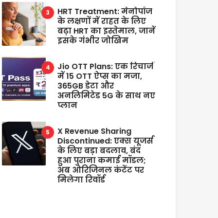
HRT Treatment: मेनोपॉज
के लक्षणों में राहत के लिए
बढ़ा HRT का इस्तेमाल, जानें
इसके गंभीर जोखिम
Jio OTT Plans: एक रिचार्ज
में 15 OTT ऐप्स का मजा,
365GB डेटा और
अनलिमिटेड 5G के साथ नए
प्लान
X Revenue Sharing
Discontinued: एक्स यूजर्स
के लिए बड़ा बदलाव, बंद
हुआ पुराना कमाई मॉडल;
अब ओरिजिनल कंटेंट पर
मिलेगा रिवॉर्ड