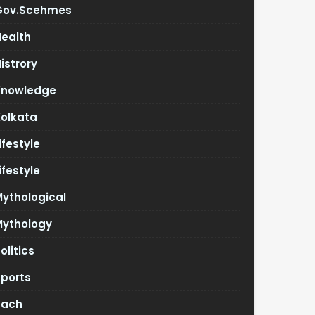
Gov.scehmes
Health
istrory
Knowledge
Kolkata
ifestyle
ifestyle
ythological
Mythology
olitics
Sports
Tach