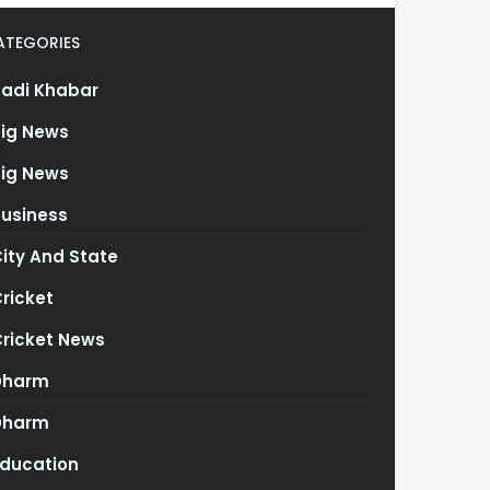
ATEGORIES
Badi Khabar
Big News
Big News
Business
ity And State
ricket
Cricket News
Dharm
Dharm
Education