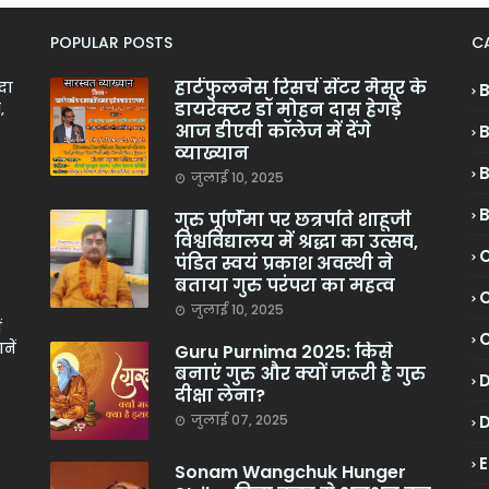
POPULAR POSTS
C
हार्टफुलनेस रिसर्च सेंटर मैसूर के
ादा
डायरेक्टर डॉ मोहन दास हेगड़े
,
आज डीएवी कॉलेज में देंगे
व्याख्यान
जुलाई 10, 2025
गुरु पूर्णिमा पर छत्रपति शाहूजी
विश्वविद्यालय में श्रद्धा का उत्सव,
C
पंडित स्वयं प्रकाश अवस्थी ने
बताया गुरु परंपरा का महत्व
C
जुलाई 10, 2025
ं
नें
Guru Purnima 2025: किसे
बनाएं गुरु और क्यों जरूरी है गुरु
दीक्षा लेना?
जुलाई 07, 2025
Sonam Wangchuk Hunger