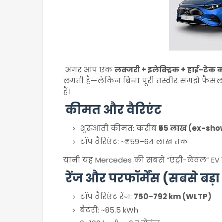
अगर आप एक
लक्जरी + इलेक्ट्रिक + हाई-टेक 
लगती है—लेकिन बिना पूरी तस्वीर समझे फैसला
हैं।
कीमत और वैरिएंट
शुरुआती कीमत: करीब
₹55 लाख (ex-sh
टॉप वैरिएंट: ~₹59–64 लाख तक
यानी यह Mercedes की सबसे “एंट्री-लेवल” EV है
रेंज और परफॉर्मेंस (सबसे बड़ा
टॉप वैरिएंट रेंज:
750–792 km (WLTP)
बैटरी: ~85.5 kWh