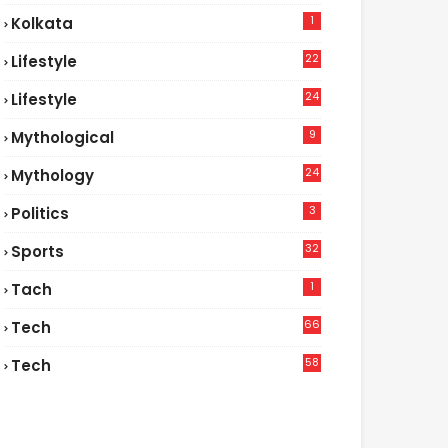
1
Kolkata
22
Lifestyle
9
24
Lifestyle
7
9
Mythological
24
Mythology
3
Politics
32
Sports
1
Tach
66
Tech
9
58
Tech
9