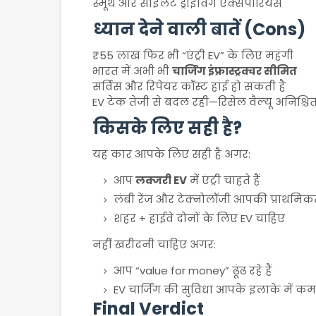
स्मूथ और साइलेंट ड्राइविंग एक्सपीरियंस
ध्यान देने वाली बातें (Cons)
₹55 लाख फिर भी “एंट्री EV” के लिए महंगी
भारत में अभी भी
चार्जिंग इंफ्रास्ट्रक्चर सीमित
सर्विस और रिपेयर कॉस्ट हाई हो सकती है
EV टेक तेजी से बदल रही—रिसेल वैल्यू अनिश्चि
किसके लिए सही है?
यह कार आपके लिए सही है अगर:
आप
लक्जरी EV
में एंट्री चाहते हैं
लंबी रेंज और टेक्नोलॉजी आपकी प्राथमिकत
शहर + हाईवे दोनों के लिए EV चाहिए
नहीं खरीदनी चाहिए अगर:
आप “value for money” ढूंढ रहे हैं
EV चार्जिंग की सुविधा आपके इलाके में कम 
Final Verdict