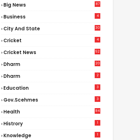
87
Big News
9
4
Business
30
City And State
4
Cricket
52
Cricket News
5
20
Dharm
2
Dharm
3
Education
3
Gov.scehmes
84
Health
8
1
Histrory
1
Knowledge