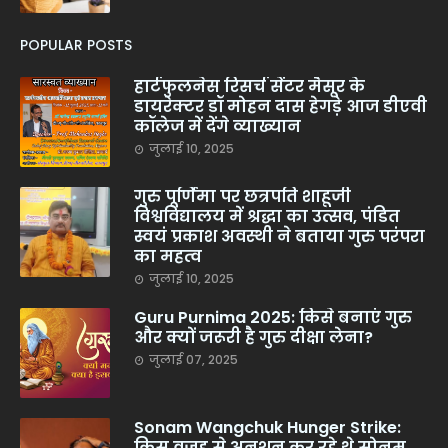
POPULAR POSTS
हार्टफुलनेस रिसर्च सेंटर मैसूर के
डायरेक्टर डॉ मोहन दास हेगड़े आज डीएवी
कॉलेज में देंगे व्याख्यान
जुलाई 10, 2025
गुरु पूर्णिमा पर छत्रपति शाहूजी
विश्वविद्यालय में श्रद्धा का उत्सव, पंडित
स्वयं प्रकाश अवस्थी ने बताया गुरु परंपरा
का महत्व
जुलाई 10, 2025
Guru Purnima 2025: किसे बनाएं गुरु
और क्यों जरूरी है गुरु दीक्षा लेना?
जुलाई 07, 2025
Sonam Wangchuk Hunger Strike:
किस वजह से अनशन कर रहे थे सोनम