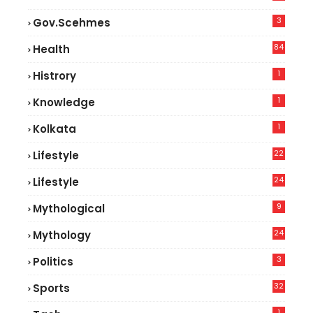
3
Gov.scehmes
84
Health
8
1
Histrory
1
Knowledge
1
Kolkata
22
Lifestyle
9
24
Lifestyle
7
9
Mythological
24
Mythology
3
Politics
32
Sports
1