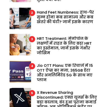
Hand Feet Numbness: हाथ-पैर
सुन्न होना कब सामान्य और कब
खतरे की घंटी? जानें इसके कारण
HRT Treatment: मेनोपॉज के
लक्षणों में राहत के लिए बढ़ा HRT
का इस्तेमाल, जानें इसके गंभीर
जोखिम
Jio OTT Plans: एक रिचार्ज में 15
OTT ऐप्स का मजा, 365GB डेटा
और अनलिमिटेड 5G के साथ नए
प्लान
X Revenue Sharing
Discontinued: एक्स यूजर्स के लिए
बड़ा बदलाव, बंद हुआ पुराना कमाई
मॉडल; अब ओरिजिनल कंटेंट पर