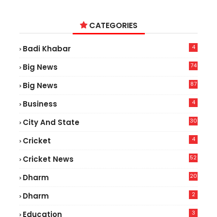
CATEGORIES
4
Badi Khabar
74
Big News
2
87
Big News
9
4
Business
30
City And State
4
Cricket
52
Cricket News
5
20
Dharm
2
Dharm
3
Education