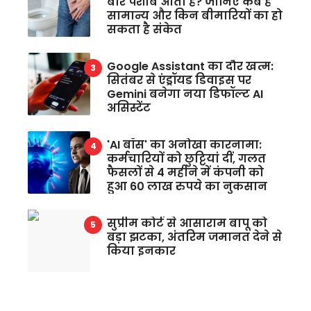
बार पेशाब आता है? जानिए कब है
सामान्य और किन बीमारियों का हो
सकता है संकेत
Google Assistant का दौर खत्म:
सितंबर से एंड्रॉयड डिवाइस पर
Gemini बनेगा नया डिफॉल्ट AI
असिस्टेंट
'AI बॉस' का अनोखा कारनामा:
कर्मचारियों को छुट्टियां दीं, गलत
फैसलों से 4 महीने में कंपनी को
हुआ 60 लाख रुपये का नुकसान
सुप्रीम कोर्ट से आसाराम बापू को
बड़ा झटका, अंतरिम जमानत देने से
किया इनकार