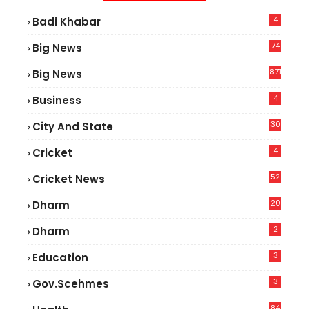
4
Badi Khabar
74
Big News
2
871
Big News
4
Business
30
City And State
4
Cricket
52
Cricket News
2
20
Dharm
2
Dharm
3
Education
3
Gov.scehmes
84