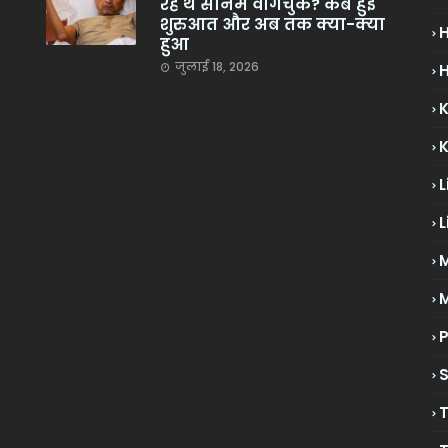
रहे थे सोनम वांगचुक? कब हुई
शुरुआत और अब तक क्या-क्या
हुआ
जुलाई 18, 2026
H
L
L
M
P