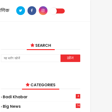
ाणिक
SEARCH
CATEGORIES
4
Badi Khabar
74
Big News
2