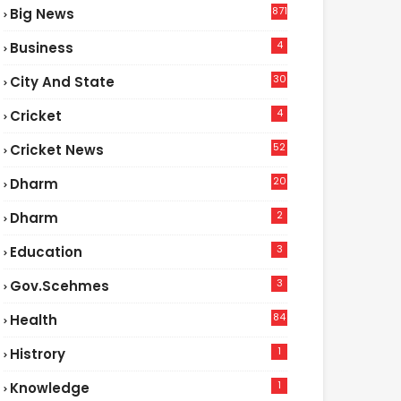
871
Big News
4
Business
30
City And State
4
Cricket
52
Cricket News
2
20
Dharm
2
Dharm
3
Education
3
Gov.scehmes
84
Health
5
1
Histrory
1
Knowledge