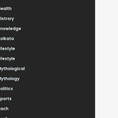
Health
istrory
Knowledge
Kolkata
ifestyle
ifestyle
ythological
Mythology
olitics
Sports
Tach