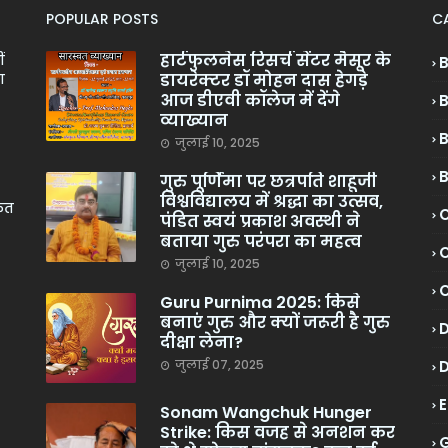
POPULAR POSTS
C
हार्टफुलनेस रिसर्च सेंटर मैसूर के
ं
डायरेक्टर डॉ मोहन दास हेगड़े
ा
आज डीएवी कॉलेज में देंगे
व्याख्यान
जुलाई 10, 2025
गुरु पूर्णिमा पर छत्रपति शाहूजी
विश्वविद्यालय में श्रद्धा का उत्सव,
केत
C
पंडित स्वयं प्रकाश अवस्थी ने
बताया गुरु परंपरा का महत्व
C
जुलाई 10, 2025
Guru Purnima 2025: किसे
बनाएं गुरु और क्यों जरूरी है गुरु
दीक्षा लेना?
जुलाई 07, 2025
Sonam Wangchuk Hunger
Strike: किस वजह से अनशन कर