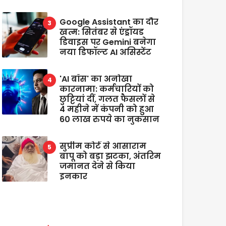
Google Assistant का दौर
खत्म: सितंबर से एंड्रॉयड
डिवाइस पर Gemini बनेगा
नया डिफॉल्ट AI असिस्टेंट
'AI बॉस' का अनोखा
कारनामा: कर्मचारियों को
छुट्टियां दीं, गलत फैसलों से
4 महीने में कंपनी को हुआ
60 लाख रुपये का नुकसान
सुप्रीम कोर्ट से आसाराम
बापू को बड़ा झटका, अंतरिम
जमानत देने से किया
इनकार