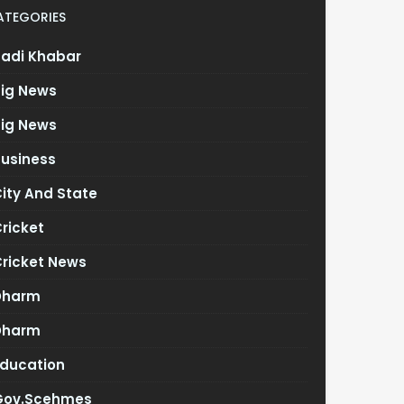
ATEGORIES
Badi Khabar
Big News
Big News
Business
ity And State
ricket
Cricket News
Dharm
Dharm
Education
Gov.scehmes