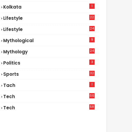
1
Kolkata
22
Lifestyle
9
24
Lifestyle
7
9
Mythological
24
Mythology
3
Politics
32
Sports
1
Tach
66
Tech
9
58
Tech
6