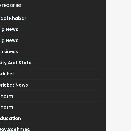
ATEGORIES
Badi Khabar
Big News
Big News
Business
ity And State
ricket
Cricket News
Dharm
Dharm
Education
Gov.scehmes