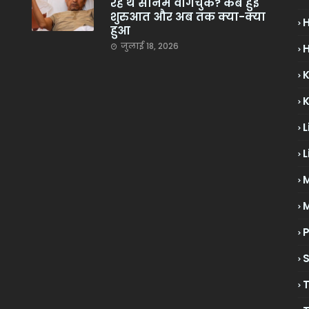
रहे थे सोनम वांगचुक? कब हुई
शुरुआत और अब तक क्या-क्या
हुआ
जुलाई 18, 2026
H
L
L
M
P