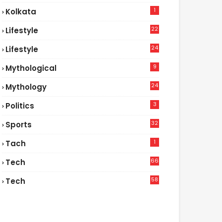
1
Kolkata
22
Lifestyle
9
24
Lifestyle
7
9
Mythological
24
Mythology
3
Politics
32
Sports
1
Tach
66
Tech
9
58
Tech
6