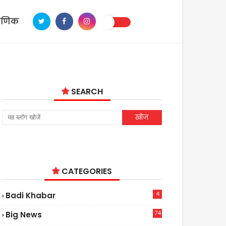
ाणिक
SEARCH
CATEGORIES
4
Badi Khabar
74
Big News
2