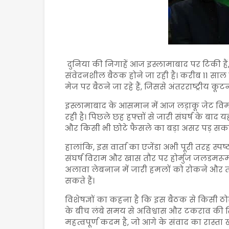
दुनिया की निगाहें आज
इस्लामाबाद
पर टिकी हैं
संवेदनशील बैठक होने जा रही है। करीब 11 साल
मेज पर बैठने जा रहे हैं, जिससे अंतरराष्ट्रीय क
इस्लामाबाद के आसमान में आज लड़ाकू जेट विम
रही है। पिछले छह हफ्तों से जारी संघर्ष के बाद 
और किसी भी छोटे फैसले का बड़ा असर पड़ सकत
हालांकि, इस वार्ता का एजेंडा अभी पूरी तरह स्पष्ट 
संघर्ष विराम और खास तौर पर
होर्मुज जलडमरूम
अलावा लेबनान में जारी हमलों को रोकने और 
सकते हैं।
विशेषज्ञों का कहना है कि इस बैठक से किसी ठो
के बीच लंबे समय से अविश्वास और टकराव की स्
महत्वपूर्ण कदम है, जो आगे के संवाद का रास्ता