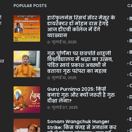
POPULAR POSTS
C
हार्टफुलनेस रिसर्च सेंटर मैसूर के
ं
डायरेक्टर डॉ मोहन दास हेगड़े
ा
आज डीएवी कॉलेज में देंगे
व्याख्यान
जुलाई 10, 2025
गुरु पूर्णिमा पर छत्रपति शाहूजी
विश्वविद्यालय में श्रद्धा का उत्सव,
केत
C
पंडित स्वयं प्रकाश अवस्थी ने
बताया गुरु परंपरा का महत्व
C
जुलाई 10, 2025
Guru Purnima 2025: किसे
बनाएं गुरु और क्यों जरूरी है गुरु
दीक्षा लेना?
जुलाई 07, 2025
Sonam Wangchuk Hunger
Strike: किस वजह से अनशन कर