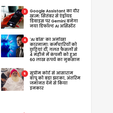
Google Assistant का दौर
खत्म: सितंबर से एंड्रॉयड
डिवाइस पर Gemini बनेगा
नया डिफॉल्ट AI असिस्टेंट
'AI बॉस' का अनोखा
कारनामा: कर्मचारियों को
छुट्टियां दीं, गलत फैसलों से
4 महीने में कंपनी को हुआ
60 लाख रुपये का नुकसान
सुप्रीम कोर्ट से आसाराम
बापू को बड़ा झटका, अंतरिम
जमानत देने से किया
इनकार