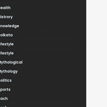
Health
istrory
Knowledge
Kolkata
ifestyle
ifestyle
ythological
Mythology
olitics
Sports
Tach