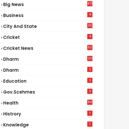
871
Big News
4
Business
30
City And State
4
Cricket
52
Cricket News
2
20
Dharm
2
Dharm
3
Education
3
Gov.scehmes
84
Health
5
1
Histrory
1
Knowledge