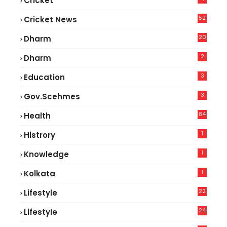
Cricket
52
Cricket News
5
20
Dharm
2
Dharm
3
Education
3
Gov.scehmes
84
Health
8
1
Histrory
1
Knowledge
1
Kolkata
22
Lifestyle
9
24
Lifestyle
7