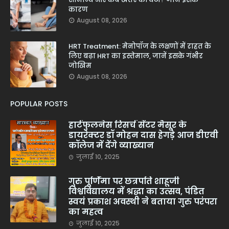
कारण
August 08, 2026
HRT Treatment: मेनोपॉज के लक्षणों में राहत के
लिए बढ़ा HRT का इस्तेमाल, जानें इसके गंभीर
जोखिम
August 08, 2026
POPULAR POSTS
हार्टफुलनेस रिसर्च सेंटर मैसूर के
डायरेक्टर डॉ मोहन दास हेगड़े आज डीएवी
कॉलेज में देंगे व्याख्यान
जुलाई 10, 2025
गुरु पूर्णिमा पर छत्रपति शाहूजी
विश्वविद्यालय में श्रद्धा का उत्सव, पंडित
स्वयं प्रकाश अवस्थी ने बताया गुरु परंपरा
का महत्व
जुलाई 10, 2025