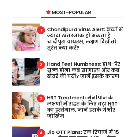
MOST-POPULAR
Chandipura Virus Alert: बच्चों में
ज्यादा खतरनाक हो सकता है
चांदीपुरा वायरस, लक्षण दिखें तो
तुरंत क्या करें?
Hand Feet Numbness: हाथ-पैर
सुन्न होना कब सामान्य और कब
खतरे की घंटी? जानें इसके कारण
HRT Treatment: मेनोपॉज के
लक्षणों में राहत के लिए बढ़ा HRT
का इस्तेमाल, जानें इसके गंभीर
जोखिम
Jio OTT Plans: एक रिचार्ज में 15