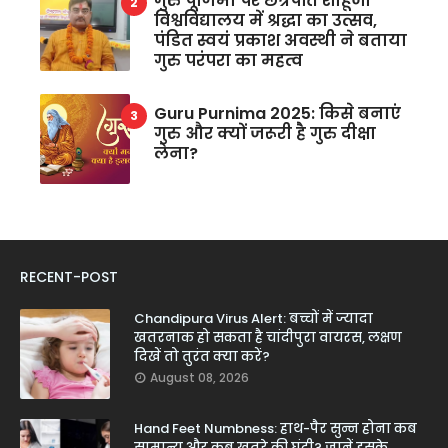
गुरु पूर्णिमा पर छत्रपति शाहूजी
विश्वविद्यालय में श्रद्धा का उत्सव,
पंडित स्वयं प्रकाश अवस्थी ने बताया
गुरु परंपरा का महत्व
Guru Purnima 2025: किसे बनाएं
गुरु और क्यों जरूरी है गुरु दीक्षा
लेना?
RECENT-POST
Chandipura Virus Alert: बच्चों में ज्यादा
खतरनाक हो सकता है चांदीपुरा वायरस, लक्षण
दिखें तो तुरंत क्या करें?
August 08, 2026
Hand Feet Numbness: हाथ-पैर सुन्न होना कब
सामान्य और कब खतरे की घंटी? जानें इसके