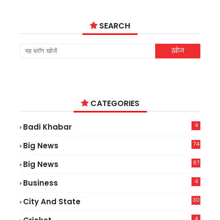
SEARCH
CATEGORIES
4
Badi Khabar
74
Big News
2
87
Big News
9
4
Business
30
City And State
4