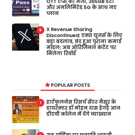
OTT ऐप्स का मजा, 365GB डेटा
और अनलिमिटेड 5G के साथ नए
प्लान
X Revenue Sharing
Discontinued: एक्स यूजर्स के लिए
बड़ा बदलाव, बंद हुआ पुराना कमाई
मॉडल; अब ओरिजिनल कंटेंट पर
मिलेगा रिवॉर्ड
POPULAR POSTS
हार्टफुलनेस रिसर्च सेंटर मैसूर के
डायरेक्टर डॉ मोहन दास हेगड़े आज
डीएवी कॉलेज में देंगे व्याख्यान