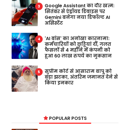
Google Assistant का दौर खत्म:
सितंबर से एंड्रॉयड डिवाइस पर
Gemini बनेगा नया डिफॉल्ट AI
असिस्टेंट
'AI बॉस' का अनोखा कारनामा:
कर्मचारियों को छुट्टियां दीं, गलत
फैसलों से 4 महीने में कंपनी को
हुआ 60 लाख रुपये का नुकसान
सुप्रीम कोर्ट से आसाराम बापू को
बड़ा झटका, अंतरिम जमानत देने से
किया इनकार
POPULAR POSTS