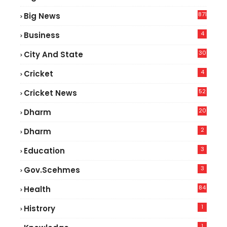
2
871
Big News
4
Business
30
City And State
4
Cricket
52
Cricket News
2
20
Dharm
2
Dharm
3
Education
3
Gov.scehmes
84
Health
5
1
Histrory
1