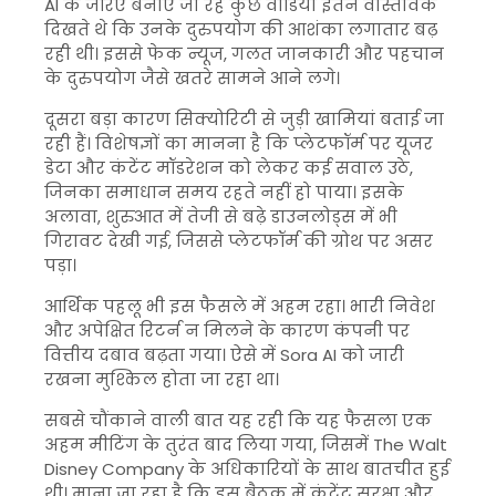
AI के जरिए बनाए जा रहे कुछ वीडियो इतने वास्तविक
दिखते थे कि उनके दुरुपयोग की आशंका लगातार बढ़
रही थी। इससे फेक न्यूज, गलत जानकारी और पहचान
के दुरुपयोग जैसे खतरे सामने आने लगे।
दूसरा बड़ा कारण सिक्योरिटी से जुड़ी खामियां बताई जा
रही हैं। विशेषज्ञों का मानना है कि प्लेटफॉर्म पर यूजर
डेटा और कंटेंट मॉडरेशन को लेकर कई सवाल उठे,
जिनका समाधान समय रहते नहीं हो पाया। इसके
अलावा, शुरुआत में तेजी से बढ़े डाउनलोड्स में भी
गिरावट देखी गई, जिससे प्लेटफॉर्म की ग्रोथ पर असर
पड़ा।
आर्थिक पहलू भी इस फैसले में अहम रहा। भारी निवेश
और अपेक्षित रिटर्न न मिलने के कारण कंपनी पर
वित्तीय दबाव बढ़ता गया। ऐसे में Sora AI को जारी
रखना मुश्किल होता जा रहा था।
सबसे चौंकाने वाली बात यह रही कि यह फैसला एक
अहम मीटिंग के तुरंत बाद लिया गया, जिसमें
The Walt
Disney Company
के अधिकारियों के साथ बातचीत हुई
थी। माना जा रहा है कि इस बैठक में कंटेंट सुरक्षा और