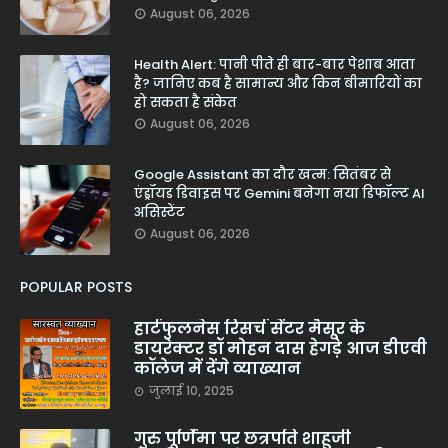
August 06, 2026
Health Alert: पानी पीते ही बार-बार पेशाब आता
है? जानिए कब है सामान्य और किन बीमारियों का
हो सकता है संकेत
August 06, 2026
Google Assistant का दौर खत्म: सितंबर से
एंड्रॉयड डिवाइस पर Gemini बनेगा नया डिफॉल्ट AI
असिस्टेंट
August 06, 2026
POPULAR POSTS
हार्टफुलनेस रिसर्च सेंटर मैसूर के
डायरेक्टर डॉ मोहन दास हेगड़े आज डीएवी
कॉलेज में देंगे व्याख्यान
जुलाई 10, 2025
गुरु पूर्णिमा पर छत्रपति शाहूजी