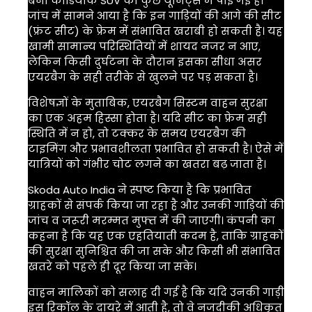
बनी कोडियाक SUV की कुछ यूनिट्स में पाई गई है।
जांच में सामने आया है कि इन गाड़ियों की आगे की सीट
(फ्रंट सीट) के फ्रेम में संभावित खराबी हो सकती है। यह
खामी सामान्य परिस्थितियों में शायद नजर न आए,
लेकिन किसी दुर्घटना के दौरान इसका सीधा असर
एयरबैग के सही तरीके से खुलने पर पड़ सकता है।
विशेषज्ञों के मुताबिक, एयरबैग सिस्टम वाहन सुरक्षा
का एक अहम हिस्सा होता है। यदि सीट का फ्रेम सही
स्थिति में न हो, तो टक्कर के समय एयरबैग की
टाइमिंग और प्रभावशीलता प्रभावित हो सकती है। ऐसे में
यात्रियों को गंभीर चोट लगने का खतरा बढ़ जाता है।
Skoda Auto India
ने स्पष्ट किया है कि प्रभावित
ग्राहकों से संपर्क किया जा रहा है और उनकी गाड़ियों की
जांच व जरूरी मरम्मत मुफ्त में की जाएगी। कंपनी का
कहना है कि यह एक एहतियाती कदम है, ताकि ग्राहकों
की सुरक्षा सुनिश्चित की जा सके और किसी भी संभावित
खतरे को पहले ही दूर किया जा सके।
वाहन मालिकों को सलाह दी गई है कि यदि उनकी गाड़ी
इस रिकॉल के दायरे में आती है, तो वे नजदीकी अधिकृत