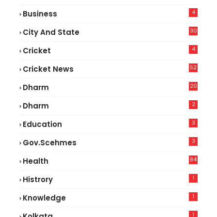
4
Business
30
City And State
4
Cricket
52
Cricket News
2
20
Dharm
2
Dharm
3
Education
3
Gov.scehmes
84
Health
5
1
Histrory
1
Knowledge
1
Kolkata