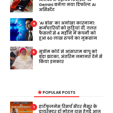
Gemini बनेगा नया डिफॉल्ट AI
असिस्टेंट
'AI बॉस' का अनोखा कारनामा:
कर्मचारियों को छुट्टियां दीं, गलत
फैसलों से 4 महीने में कंपनी को
हुआ 60 लाख रुपये का नुकसान
सुप्रीम कोर्ट से आसाराम बापू को
बड़ा झटका, अंतरिम जमानत देने से
किया इनकार
POPULAR POSTS
हार्टफुलनेस रिसर्च सेंटर मैसूर के
डायरेक्टर डॉ मोहन दास हेगड़े आज