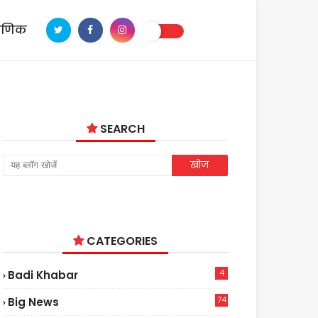
ाणिक
SEARCH
CATEGORIES
4
Badi Khabar
74
Big News
2