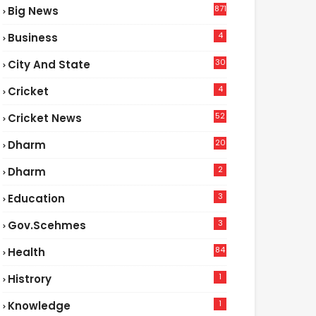
871
Big News
4
Business
30
City And State
4
Cricket
52
Cricket News
2
20
Dharm
2
Dharm
3
Education
3
Gov.scehmes
84
Health
5
1
Histrory
1
Knowledge