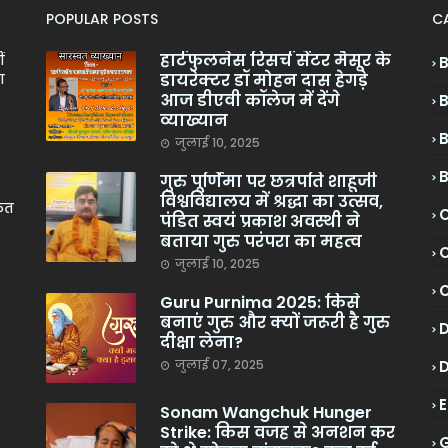
POPULAR POSTS
C
हार्टफुलनेस रिसर्च सेंटर मैसूर के
ं
डायरेक्टर डॉ मोहन दास हेगड़े
ा
आज डीएवी कॉलेज में देंगे
व्याख्यान
जुलाई 10, 2025
गुरु पूर्णिमा पर छत्रपति शाहूजी
विश्वविद्यालय में श्रद्धा का उत्सव,
केत
C
पंडित स्वयं प्रकाश अवस्थी ने
बताया गुरु परंपरा का महत्व
C
जुलाई 10, 2025
Guru Purnima 2025: किसे
बनाएं गुरु और क्यों जरूरी है गुरु
दीक्षा लेना?
जुलाई 07, 2025
Sonam Wangchuk Hunger
Strike: किस वजह से अनशन कर