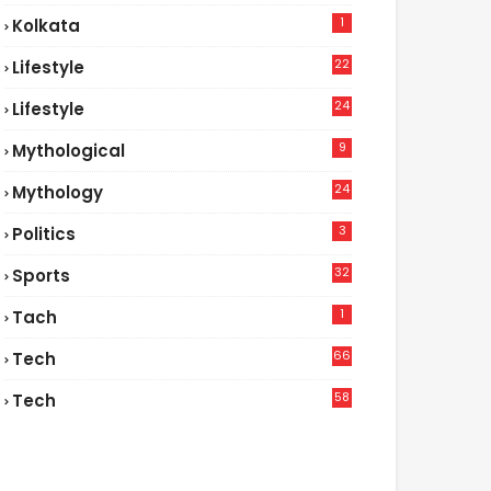
1
Kolkata
22
Lifestyle
9
24
Lifestyle
7
9
Mythological
24
Mythology
3
Politics
32
Sports
1
Tach
66
Tech
9
58
Tech
6