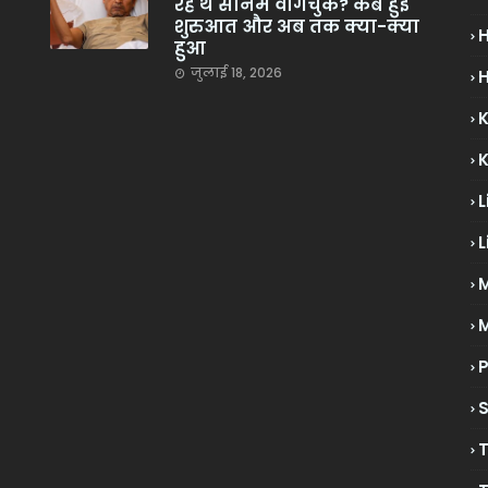
रहे थे सोनम वांगचुक? कब हुई
शुरुआत और अब तक क्या-क्या
हुआ
जुलाई 18, 2026
H
L
L
M
P