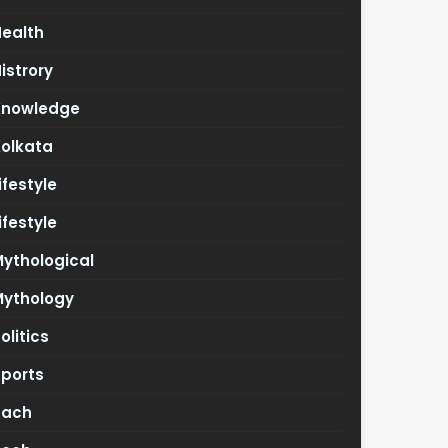
Health
istrory
Knowledge
Kolkata
ifestyle
ifestyle
ythological
Mythology
olitics
Sports
Tach