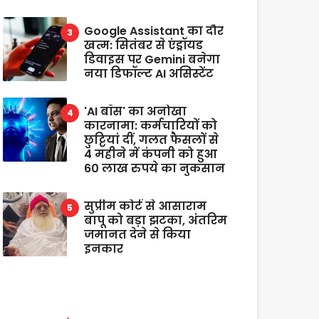
Google Assistant का दौर
खत्म: सितंबर से एंड्रॉयड
डिवाइस पर Gemini बनेगा
नया डिफॉल्ट AI असिस्टेंट
'AI बॉस' का अनोखा
कारनामा: कर्मचारियों को
छुट्टियां दीं, गलत फैसलों से
4 महीने में कंपनी को हुआ
60 लाख रुपये का नुकसान
सुप्रीम कोर्ट से आसाराम
बापू को बड़ा झटका, अंतरिम
जमानत देने से किया
इनकार