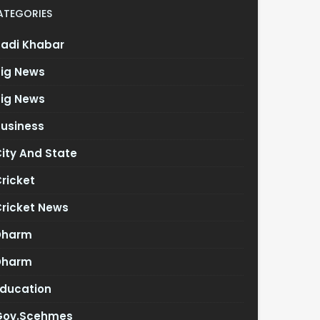
ATEGORIES
Badi Khabar
Big News
Big News
Business
ity And State
ricket
Cricket News
Dharm
Dharm
Education
Gov.scehmes